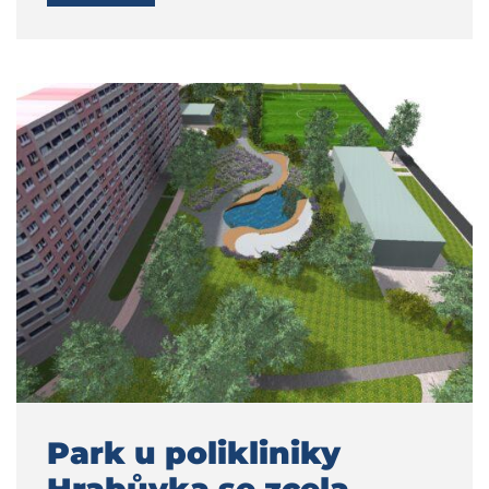
Park u polikliniky
Hrabůvka se zcela