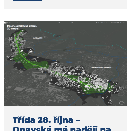
Třída 28. října –
Opavská má naději na