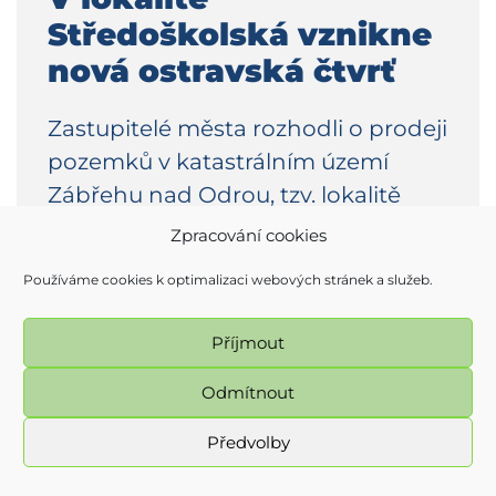
Středoškolská vznikne
nová ostravská čtvrť
Zastupitelé města rozhodli o prodeji
pozemků v katastrálním území
Zábřehu nad Odrou, tzv. lokalitě
Středoškolské, společnosti Linkcity
Zpracování cookies
Czech Republic a. s. …
Používáme cookies k optimalizaci webových stránek a služeb.
Číst více
Příjmout
Odmítnout
Předvolby