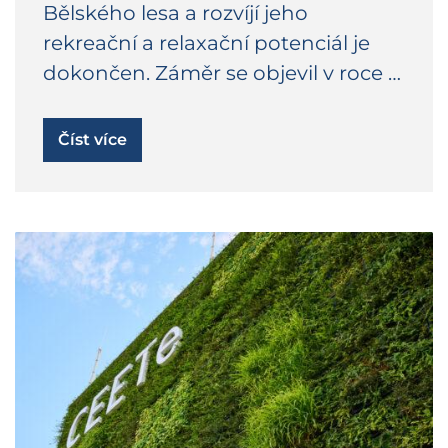
Bělského lesa a rozvíjí jeho
rekreační a relaxační potenciál je
dokončen. Záměr se objevil v roce …
Číst více