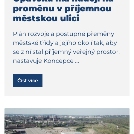
proměnu v příjemnou
městskou ulici
Plán rozvoje a postupné přeměny
městské třídy a jejího okolí tak, aby
se z ní stal příjemný veřejný prostor,
nastavuje Koncepce …
Číst více