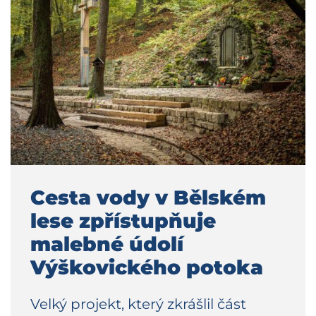
Cesta vody v Bělském
lese zpřístupňuje
malebné údolí
Výškovického potoka
Velký projekt, který zkrášlil část