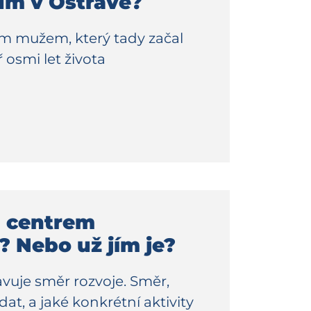
cům v Ostravě?
vým mužem, který tady začal
osmi let života
a centrem
? Nebo už jím je?
avuje směr rozvoje. Směr,
at, a jaké konkrétní aktivity