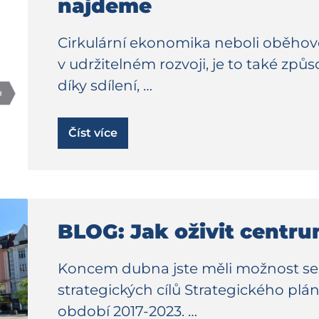
najdeme
Cirkulární ekonomika neboli oběhov
v udržitelném rozvoji, je to také způ
díky sdílení, …
Číst více
BLOG: Jak oživit centr
Koncem dubna jste měli možnost se
strategických cílů Strategického plá
období 2017-2023. …