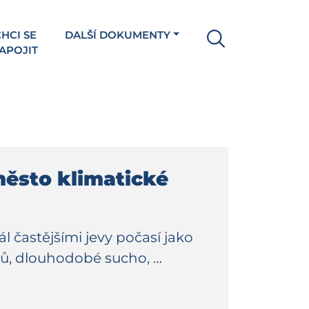
HCI SE
DALŠÍ DOKUMENTY
APOJIT
město klimatické
l častějšími jevy počasí jako
émů, dlouhodobé sucho, …