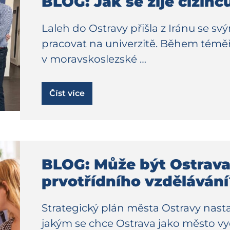
BLOG: Jak se žije cizin
Laleh do Ostravy přišla z Iránu se s
pracovat na univerzitě. Během téměř 
v moravskoslezské …
Číst více
BLOG: Může být Ostrav
prvotřídního vzdělávání
Strategický plán města Ostravy nast
jakým se chce Ostrava jako město vyd