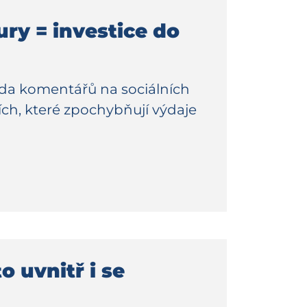
ury = investice do
da komentářů na sociálních
ích, které zpochybňují výdaje
 uvnitř i se