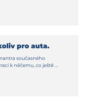
koliv pro auta.
je mantra současného
rací k něčemu, co ještě …