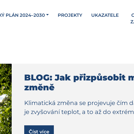
KÝ PLÁN 2024–2030
PROJEKTY
UKAZATELE
C
Z
BLOG: Jak přizpůsobit 
změně
Klimatická změna se projevuje čím dá
je zvyšování teplot, a to až do extr
Číst více