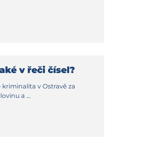
ké v řeči čísel?
e kriminalita v Ostravě za
olovinu a …