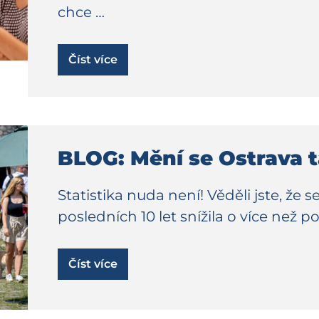
chce …
Číst více
BLOG: Mění se Ostrava ta
Statistika nuda není! Věděli jste, že s
posledních 10 let snížila o více než p
Číst více