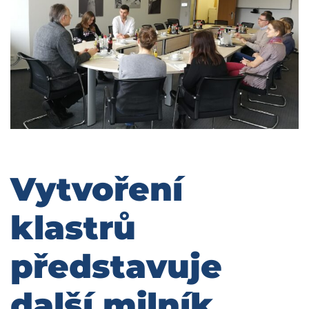
Vytvoření
klastrů
představuje
další milník