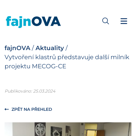
fajnOVA
/
Aktuality
/
Vytvoření klastrů představuje další milník
projektu MECOG-CE
Publikováno: 25.03.2024
ZPĚT NA PŘEHLED