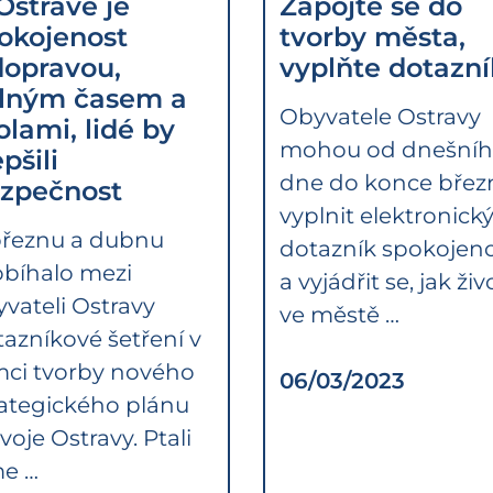
Ostravě je
Zapojte se do
okojenost
tvorby města,
dopravou,
vyplňte dotazní
lným časem a
Obyvatele Ostravy
olami, lidé by
mohou od dnešní
pšili
dne do konce břez
zpečnost
vyplnit elektronick
březnu a dubnu
dotazník spokojeno
obíhalo mezi
a vyjádřit se, jak živ
vateli Ostravy
ve městě …
azníkové šetření v
mci tvorby nového
06/03/2023
rategického plánu
voje Ostravy. Ptali
me …