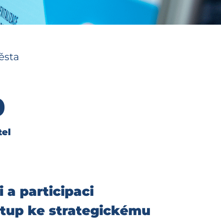
ěsta
0
el
a participaci
ístup ke strategickému