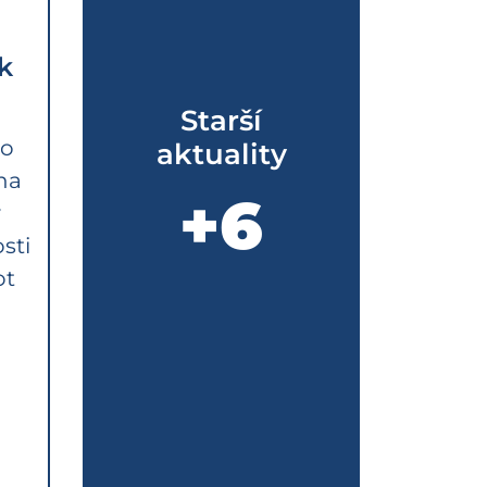
k
Starší
ho
aktuality
na
+6
ý
sti
ot