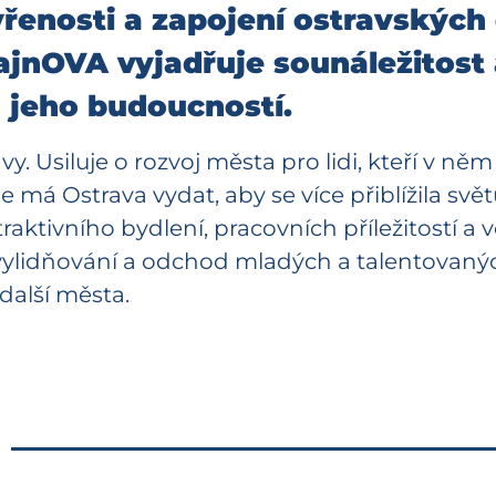
vřenosti a zapojení ostravských
ajnOVA vyjadřuje sounáležitost 
a jeho budoucností.
. Usiluje o rozvoj města pro lidi, kteří v něm ži
 má Ostrava vydat, aby se více přiblížila svě
raktivního bydlení, pracovních příležitostí a 
ylidňování a odchod mladých a talentovanýc
 další města.