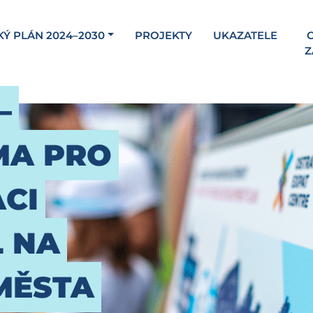
KÝ PLÁN 2024–2030
PROJEKTY
UKAZATELE
C
Z
–
MA PRO
ACI
 NA
MĚSTA