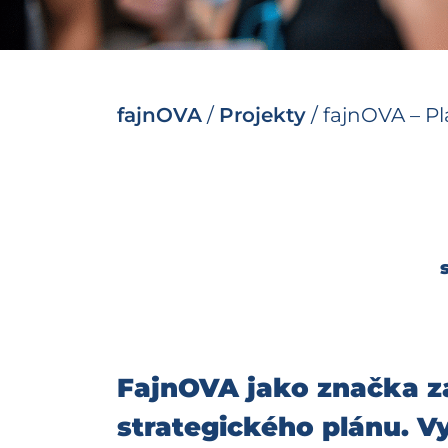
fajnOVA
/
Projekty
/
fajnOVA – Pl
FajnOVA jako značka za
strategického plánu. V