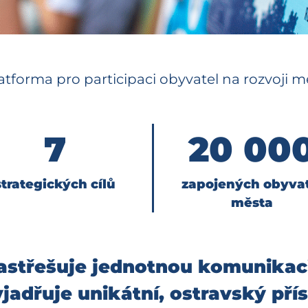
atforma pro participaci obyvatel na rozvoji m
7
20 00
strategických cílů
zapojených obyvat
města
střešuje jednotnou komunikaci 
yjadřuje unikátní, ostravský př