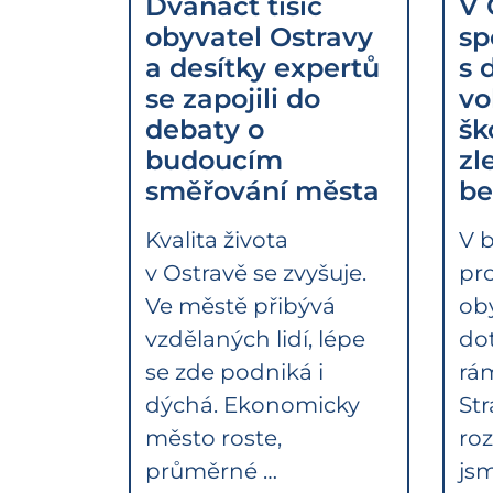
Dvanáct tisíc
V 
obyvatel Ostravy
sp
a desítky expertů
s 
se zapojili do
vo
debaty o
šk
budoucím
zle
směřování města
be
Kvalita života
V 
v Ostravě se zvyšuje.
pr
Ve městě přibývá
oby
vzdělaných lidí, lépe
dot
se zde podniká i
rá
dýchá. Ekonomicky
St
město roste,
roz
průměrné …
js