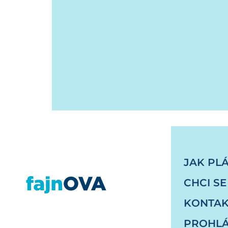
https://fajnova.cz/projekt/revitalizace-vere
JAK PL
CHCI SE
KONTAK
PROHLÁ