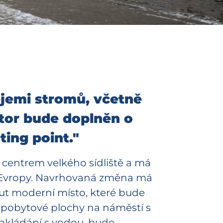
ejemi stromů, včetně
tor bude doplněn o
ting point."
 centrem velkého sídliště a má
í Evropy. Navrhovaná změna má
out moderní místo, které bude
, pobytové plochy na náměstí s
nakládání s vodou, bude