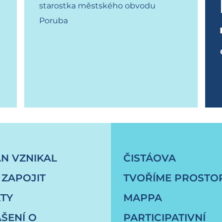
starostka městského obvodu
Poruba
jneho-prostoru-duha
ÁN VZNIKAL
ČISTÁOVA
 ZAPOJIT
TVOŘÍME PROSTO
TY
MAPPA
ŠENÍ O
PARTICIPATIVNÍ