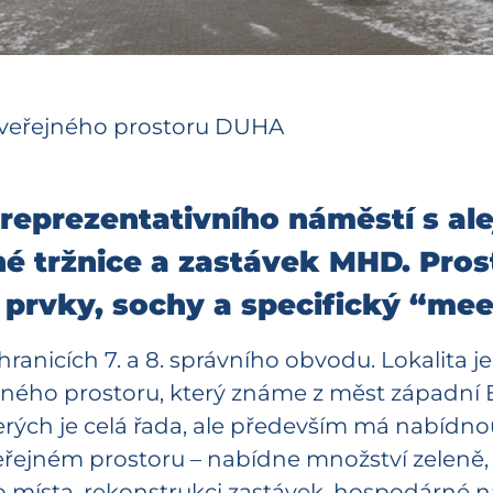
e veřejného prostoru DUHA
 reprezentativního náměstí s al
é tržnice a zastávek MHD. Pros
í prvky, sochy a specifický “mee
anicích 7. a 8. správního obvodu. Lokalita je
ejného prostoru, který známe z měst západn
terých je celá řada, ale především má nabídn
veřejném prostoru – nabídne množství zeleně
ho místa, rekonstrukci zastávek, hospodárné 