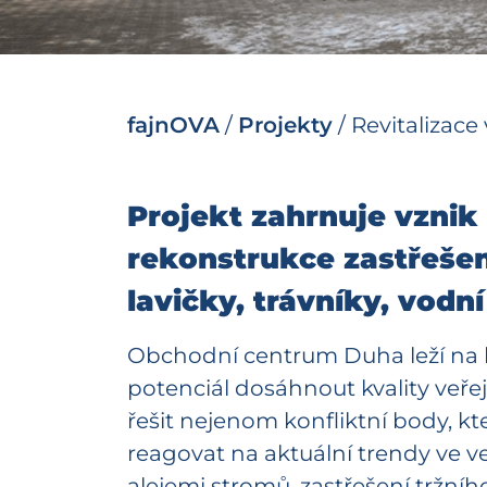
fajnOVA
/
Projekty
/
Revitalizac
Projekt zahrnuje vznik
rekonstrukce zastřešen
lavičky, trávníky, vodn
Obchodní centrum Duha leží na hr
potenciál dosáhnout kvality veř
řešit nejenom konfliktní body, k
reagovat na aktuální trendy ve 
alejemi stromů, zastřešení tržní