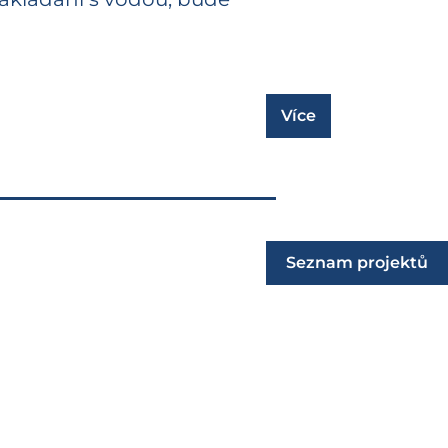
Více
Seznam projektů