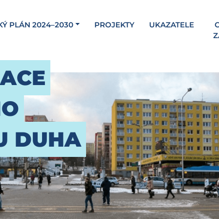
KÝ PLÁN 2024–2030
PROJEKTY
UKAZATELE
C
Z
ZACE
HO
U DUHA