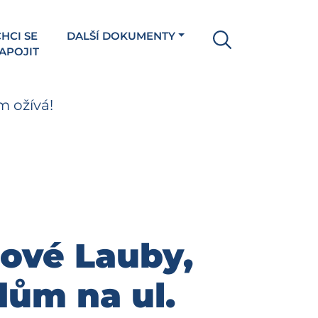
HCI SE
DALŠÍ DOKUMENTY
APOJIT
m ožívá!
Nové Lauby,
dům na ul.