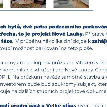
h bytů, dvě patra podzemního parkování
třecha, to je projekt Nové Lauby.
Příprava 
 fáze
. V průběhu několika dní dojde k
zaháj
oupí možnost parkování na této ploše.
chranný archeologický průzkum. Vítězem veře
ké komunikace sdružení pro Nové Lauby. Cen
n s DPH. Na průzkum naváže samotná stavba a
ž investorem bude buď soukromý subjekt, kte
cuje na dalších stupních projektové dokume
li přední část u Velké ulice,
nyní je na řa