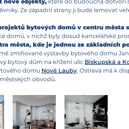
t nové objekty,
které do budoucna dotvoří st
vníky. Ze západní strany ji bude lemovat veř
projektů bytových domů v centru města 
e domů, v nichž byly dosud kancelářské pro
ntra města, kde je jednou ze základních
mě zmiňované výstavby bytového domu Janá
ový bytový dům na křížení ulic
Biskupská a Ko
 bytového domu
Nové Lauby
. Ostrava má k dis
h městských obvodů.