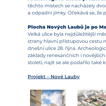
těchto místech se nacházely dvo
a odpadní jímky. Očekává se, že p
Plocha Nových Laubů je po Ma
Velká ulice byla nejdůležitější m
strany hlavní přístupovou cestu 
dnešní ulice 28. října. Archeolog
základy renesančních i novějších 
století, najít se ale podařilo t
Projekt – Nové Lauby