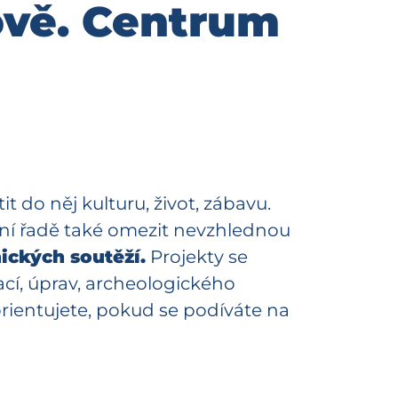
vě. Centrum
it do něj kulturu, život, zábavu.
ední řadě také omezit nevzhlednou
ických soutěží.
Projekty se
ací, úprav, archeologického
zorientujete, pokud se podíváte na