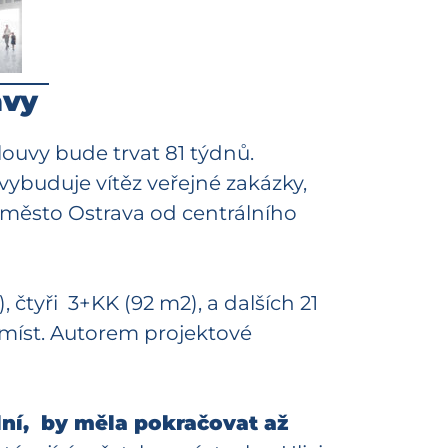
avy
louvy bude trvat 81 týdnů.
vybuduje vítěz veřejné zakázky,
 město Ostrava od centrálního
 čtyři 3+KK (92 m2), a dalších 21
 míst. Autorem projektové
olní, by měla pokračovat až