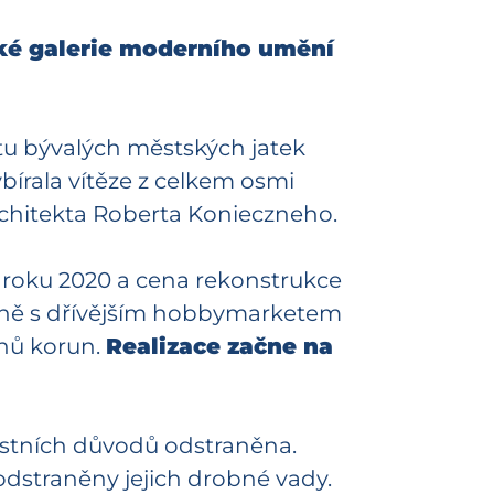
ské galerie moderního umění
ktu bývalých městských jatek
ybírala vítěze z celkem osmi
hitekta Roberta Konieczneho.
e roku 2020 a cena rekonstrukce
ečně s dřívějším hobbymarketem
onů korun.
Realizace začne na
ostních důvodů odstraněna.
odstraněny jejich drobné vady.