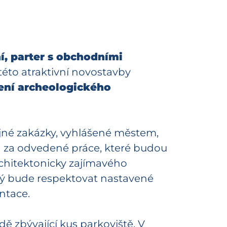
, parter s obchodními
této atraktivní novostavby
ení archeologického
jné zakázky, vyhlášené městem,
a za odvedené práce, které budou
rchitektonicky zajímavého
rý bude respektovat nastavené
ntace.
dě zbývající kus parkoviště. V