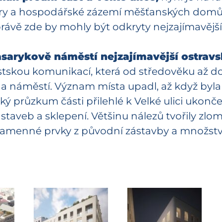
ry a hospodářské zázemí měšťanských domů, 
rávě zde by mohly být odkryty nejzajímavější
sarykově náměstí nejzajímavější ostravs
ěstskou komunikací, která od středověku až do 
na náměstí. Význam místa upadl, až když byl
ický průzkum části přilehlé k Velké ulici ukon
staveb a sklepení. Většinu nálezů tvořily zlom
aké kamenné prvky z původní zástavby a množst