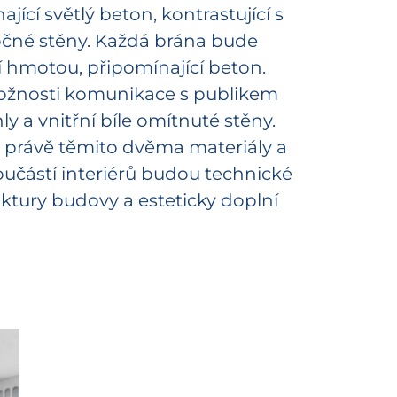
í světlý beton, kontrastující s
očné stěny. Každá brána bude
hmotou, připomínající beton.
možnosti komunikace s publikem
ly a vnitřní bíle omítnuté stěny.
y právě těmito dvěma materiály a
učástí interiérů budou technické
uktury budovy a esteticky doplní