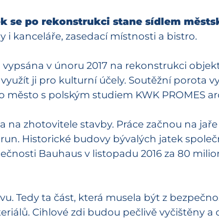
k se po rekonstrukci stane sídlem měst
i kanceláře, zasedací místnosti a bistro.
a vypsána v únoru 2017 na rekonstrukci obje
yužít ji pro kulturní účely. Soutěžní porota v
lo město s polským studiem KWK PROMES arc
ka na zhotovitele stavby. Práce začnou na jař
run. Historické budovy bývalých jatek spol
ečnosti Bauhaus v listopadu 2016 za 80 mili
u. Tedy ta část, která musela být z bezpečn
álů. Cihlové zdi budou pečlivě vyčištěny a 