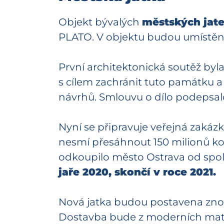
Objekt bývalých
městských jate
PLATO. V objektu budou umístěny 
První architektonická soutěž byl
s cílem zachránit tuto památku a v
návrhů. Smlouvu o dílo podepsa
Nyní se připravuje veřejná zakáz
nesmí přesáhnout 150 milionů ko
odkoupilo město Ostrava od spol
jaře 2020, skončí v roce 2021.
Nová jatka budou postavena znov
Dostavba bude z moderních materi