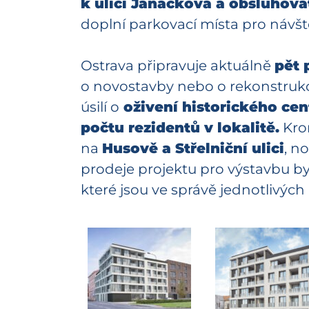
k ulici Janáčkova a obsluhova
doplní parkovací místa pro návště
Ostrava připravuje aktuálně
pět 
o novostavby nebo o rekonstrukc
úsilí o
oživení historického ce
počtu rezidentů v lokalitě.
Kro
na
Husově a Střelniční ulici
, n
prodeje projektu pro výstavbu
které jsou ve správě jednotlivýc