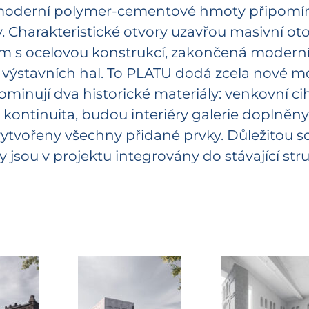
oderní polymer-cementové hmoty připomínajíc
 Charakteristické otvory uzavřou masivní ot
 s ocelovou konstrukcí, zakončená moderní 
o výstavních hal. To PLATU dodá zcela nové 
dominují dva historické materiály: venkovní cih
 kontinuita, budou interiéry galerie doplněn
ytvořeny všechny přidané prvky. Důležitou so
 jsou v projektu integrovány do stávající str