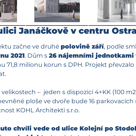
lici Janáčkově v centru Ostr
ktu začne ve druhé
polovině září
, podle sm
nu 2021
. Dům s
26 nájemními jednotkami
u 71,8 milionu korun s DPH. Projekt převzalo
at.
velikostech – jeden s dispozicí 4+KK (100 m2),
zpevněné ploše ve dvoře bude 16 parkovacích
ost KOHL Architekti s.r.o.
 tuto chvíli vede od ulice Kolejní po Stod