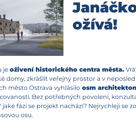
Janáčko
ožívá!
u je
oživení historického centra města.
Vrát
cké domy, zkrášlit veřejný prostor a v neposl
ch město Ostrava vyhlásilo
osm architekton
acovanosti. Bez potřebných povolení, konzult
jaké fázi se projekt nachází? Nejrychleji se 
časovou osu.