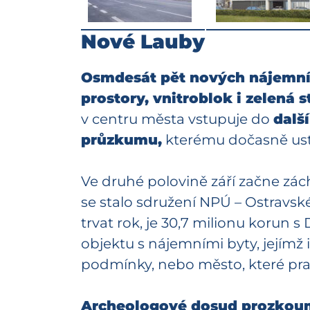
Nové Lauby
Osmdesát pět nových nájemníc
prostory, vnitroblok i zelená s
v centru města vstupuje do
další
průzkumu,
kterému dočasně ust
Ve druhé polovině září začne zá
se stalo sdružení NPÚ – Ostravs
trvat rok, je 30,7 milionu koru
objektu s nájemními byty, jejím
podmínky, nebo město, které pra
Archeologové dosud prozkouma