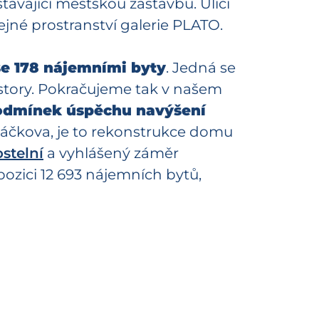
ávající městskou zástavbu. Ulici
ejné prostranství galerie PLATO.
se 178 nájemními byty
. Jedná se
story. Pokračujeme tak v našem
 podmínek úspěchu navýšení
čkova, je to rekonstrukce domu
stelní
a vyhlášený záměr
pozici 12 693 nájemních bytů,