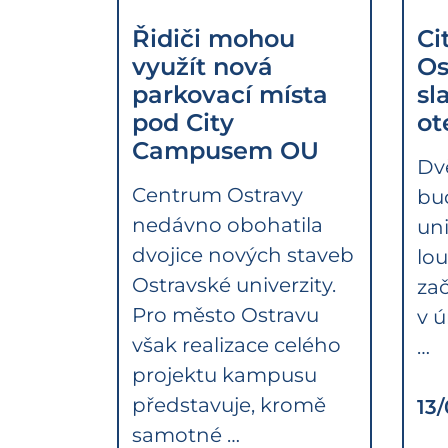
Řidiči mohou
Ci
využít nová
Os
parkovací místa
sl
pod City
ot
Campusem OU
Dvě
Centrum Ostravy
bu
nedávno obohatila
uni
dvojice nových staveb
lou
Ostravské univerzity.
zač
Pro město Ostravu
v ú
však realizace celého
…
projektu kampusu
představuje, kromě
13
samotné …