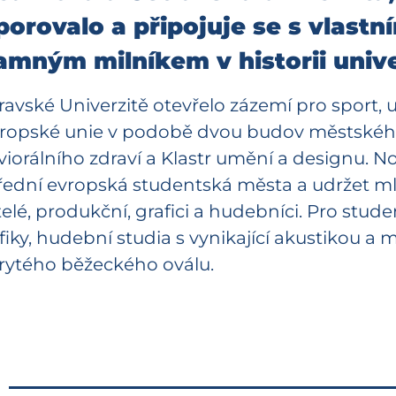
rovalo a připojuje se s vlastní
mným milníkem v historii univer
avské Univerzitě otevřelo zázemí pro sport, u
 Evropské unie v podobě dvou budov městské
iorálního zdraví a Klastr umění a designu. No
řední evropská studentská města a udržet m
telé, produkční, grafici a hudebníci. Pro stud
fiky, hudební studia s vynikající akustikou a 
krytého běžeckého oválu.