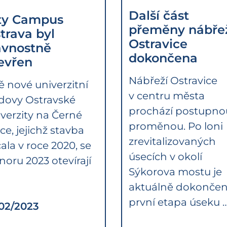
Další část
ty Campus
přeměny nábře
trava byl
Ostravice
avnostně
dokončena
evřen
Nábřeží Ostravice
 nové univerzitní
v centru města
dovy Ostravské
prochází postupno
verzity na Černé
proměnou. Po loni
ce, jejichž stavba
zrevitalizovaných
ala v roce 2020, se
úsecích v okolí
noru 2023 otevírají
Sýkorova mostu je
aktuálně dokonče
první etapa úseku 
/02/2023