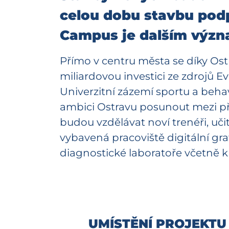
celou dobu stavbu podpo
Campus je dalším význa
Přímo v centru města se díky Ostr
miliardovou investici ze zdrojů
Univerzitní zázemí sportu a behav
ambici Ostravu posunout mezi p
budou vzdělávat noví trenéři, uči
vybavená pracoviště digitální gra
diagnostické laboratoře včetně 
UMÍSTĚNÍ PROJEKTU