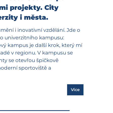
mi projekty. City
zity i města.
mění i inovativní vzdělání. Jde o
ho univerzitního kampusu:
vý kampus je další krok, který mí
ladé v regionu. V kampusu se
enty se otevřou špičkově
moderní sportoviště a
Více