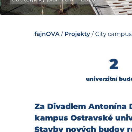
fajnOVA
/
Projekty
/
City campus
2
univerzitní bud
Za Divadlem Antonína D
kampus Ostravské univer
Stavby nových budov re