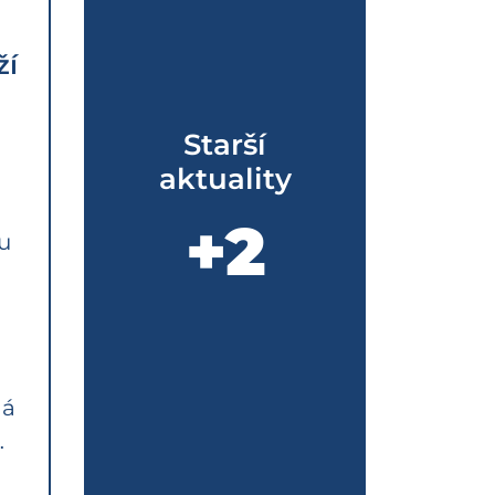
ží
Starší
aktuality
+2
u
ná
…