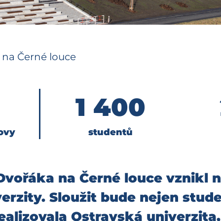
 na Černé louce
1 400
ovy
studentů
vořáka na Černé louce vznikl 
zity. Sloužit bude nejen studen
alizovala Ostravská univerzita