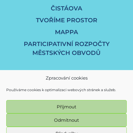
ČISTÁOVA
TVOŘÍME PROSTOR
MAPPA
PARTICIPATIVNÍ ROZPOČTY
MĚSTSKÝCH OBVODŮ
Zpracování cookies
Používáme cookies k optimalizaci webových stránek a služeb.
Příjmout
© Magistrát města Ostravy / fajnOVA 2017 - 2026
Odmítnout
Všechna práva vyhrazena - použití obsahu nebo jeho částí je
možné použe se souhlasem Magistrátu města Ostravy.