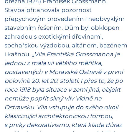
března 1924) František Grossmann.
Stavba přitahovala pozornost
přepychovým provedením i neobvyklým
stavebním řešením. Dům byl obklopen
zahradou s exotickými dřevinami,
sochařskou výzdobou, altánem, bazénem
i kašnou. „
Vila Františka Grossmanna je
jednou z mála vil většího měřítka,
postavených v Moravské Ostravě v první
polovině 20. let 20. století. I přes to, že po
roce 1918 byla situace v zemi jiná, objekt
nemůže popřít silný vliv Vídně na
Ostravsku. Vila vstupuje do svého okolí
klasicizující architektonickou formou,
s prvky dekorativismu, která klade důraz