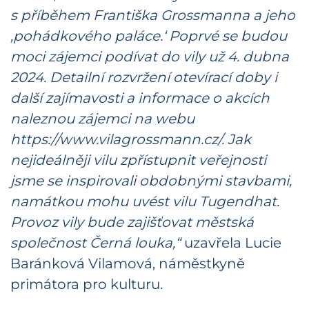
s příběhem Františka Grossmanna a jeho
‚pohádkového paláce.‘ Poprvé se budou
moci zájemci podívat do vily už 4. dubna
2024. Detailní rozvržení otevírací doby i
další zajímavosti a informace o akcích
naleznou zájemci na webu
https://www.vilagrossmann.cz/. Jak
nejideálněji vilu zpřístupnit veřejnosti
jsme se inspirovali obdobnými stavbami,
namátkou mohu uvést vilu Tugendhat.
Provoz vily bude zajišťovat městská
společnost Černá louka,“
uzavřela Lucie
Baránková Vilamová, náměstkyně
primátora pro kulturu.