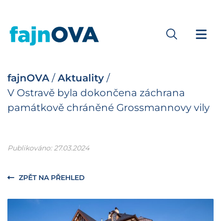
fajnOVA
/
Aktuality
/
V Ostravě byla dokončena záchrana
památkově chráněné Grossmannovy vily
Publikováno: 27.03.2024
ZPĚT NA PŘEHLED