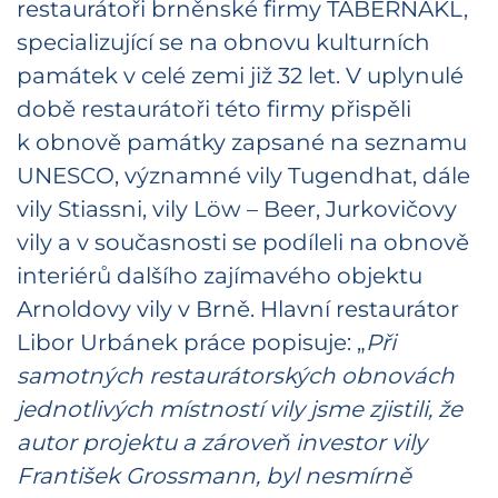
restaurátoři brněnské firmy TABERNÁKL,
specializující se na obnovu kulturních
památek v celé zemi již 32 let. V uplynulé
době restaurátoři této firmy přispěli
k obnově památky zapsané na seznamu
UNESCO, významné vily Tugendhat, dále
vily Stiassni, vily Löw – Beer, Jurkovičovy
vily a v současnosti se podíleli na obnově
interiérů dalšího zajímavého objektu
Arnoldovy vily v Brně. Hlavní restaurátor
Libor Urbánek práce popisuje: „
Při
samotných restaurátorských obnovách
jednotlivých místností vily jsme zjistili, že
autor projektu a zároveň investor vily
František Grossmann, byl nesmírně