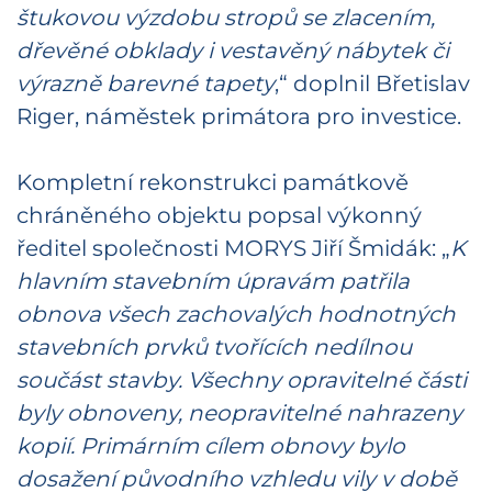
štukovou výzdobu stropů se zlacením,
dřevěné obklady i vestavěný nábytek či
výrazně barevné tapety
,“ doplnil Břetislav
Riger, náměstek primátora pro investice.
Kompletní rekonstrukci památkově
chráněného objektu popsal výkonný
ředitel společnosti MORYS Jiří Šmidák: „
K
hlavním stavebním úpravám patřila
obnova všech zachovalých hodnotných
stavebních prvků tvořících nedílnou
součást stavby. Všechny opravitelné části
byly obnoveny, neopravitelné nahrazeny
kopií. Primárním cílem obnovy bylo
dosažení původního vzhledu vily v době