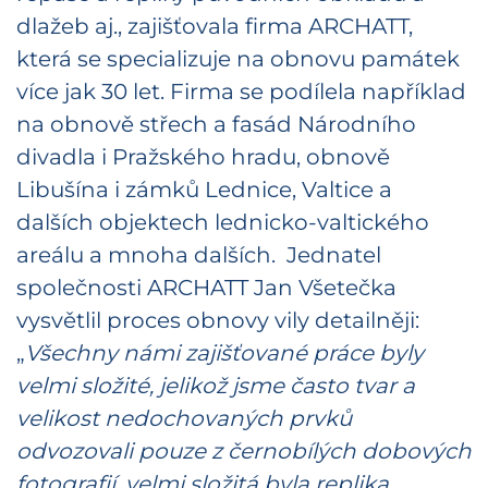
dlažeb aj., zajišťovala firma ARCHATT,
která se specializuje na obnovu památek
více jak 30 let. Firma se podílela například
na obnově střech a fasád Národního
divadla i Pražského hradu, obnově
Libušína i zámků Lednice, Valtice a
dalších objektech lednicko-valtického
areálu a mnoha dalších. Jednatel
společnosti ARCHATT Jan Všetečka
vysvětlil proces obnovy vily detailněji:
„
Všechny námi zajišťované práce byly
velmi složité, jelikož jsme často tvar a
velikost nedochovaných prvků
odvozovali pouze z černobílých dobových
fotografií, velmi složitá byla replika