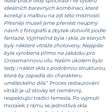
Naše práce tedy spočívala i ve výběru
ideálních barevných kombinací, které
korelují s malbou na zdi této místnosti.
Přesněji museli jsme přenést neúplný
návrh z fotografií a zbytek dotvořit podle
fantazie. Výjimečná byla i skla, ze kterých
byly některé vitráže zhotoveny. Nejspíše
byla vyrobena přímo na zakázku pro
Grossmannovu vilu. Našim úkolem bylo
tedy i nalézt skla s podobnou strukturou,
která by zapadla do charakteru
uměleckého díla
.“ Proces restaurování
vitráží je už stovky let neměnný,
respektující tradici řemesla. Po vyjmutí
mozaiek z rámu se jednotlivá skla