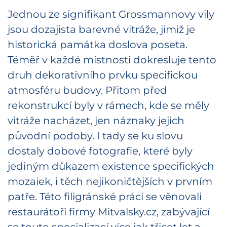
Jednou ze signifikant Grossmannovy vily
jsou dozajista barevné vitráže, jimiž je
historická památka doslova poseta.
Téměř v každé místnosti dokresluje tento
druh dekorativního prvku specifickou
atmosféru budovy. Přitom před
rekonstrukcí byly v rámech, kde se měly
vitráže nacházet, jen náznaky jejich
původní podoby. I tady se ku slovu
dostaly dobové fotografie, které byly
jediným důkazem existence specifických
mozaiek, i těch nejikoničtějších v prvním
patře. Této filigránské práci se věnovali
restaurátoři firmy Mitvalsky.cz, zabývající
se touto specializací více jak třicet let a