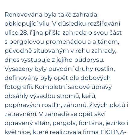
Renovována byla také zahrada,
obklopující vilu. V důsledku rozšiřování
ulice 28. října přišla zahrada o svou část
s pergolovou promenádou a altánem,
původně situovaným v rohu zahrady,
dnes vystupuje z jejího půdorysu.
Vysazeny byly původní druhy rostlin,
definovány byly opět dle dobových
fotografií. Kompletní sadové úpravy
obsáhly výsadbu stromů, keřů,
popínavých rostlin, záhonů, živých plotů i
zatravnění. V zahradě se opět skví
opravený altán, pergola, fontána, jezírko i
květnice, které realizovala firma FICHNA-