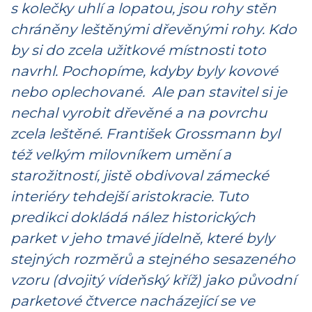
s kolečky uhlí a lopatou, jsou rohy stěn
chráněny leštěnými dřevěnými rohy. Kdo
by si do zcela užitkové místnosti toto
navrhl. Pochopíme, kdyby byly kovové
nebo oplechované. Ale pan stavitel si je
nechal vyrobit dřevěné a na povrchu
zcela leštěné. František Grossmann byl
též velkým milovníkem umění a
starožitností, jistě obdivoval zámecké
interiéry tehdejší aristokracie. Tuto
predikci dokládá nález historických
parket v jeho tmavé jídelně, které byly
stejných rozměrů a stejného sesazeného
vzoru (dvojitý vídeňský kříž) jako původní
parketové čtverce nacházející se ve