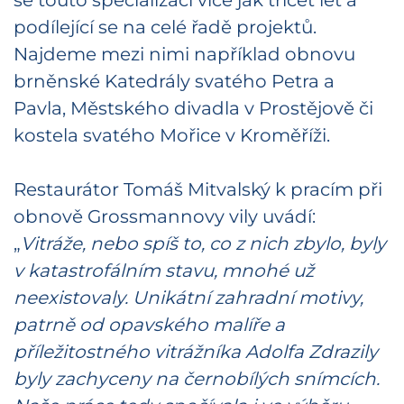
podílející se na celé řadě projektů.
Najdeme mezi nimi například obnovu
brněnské Katedrály svatého Petra a
Pavla, Městského divadla v Prostějově či
kostela svatého Mořice v Kroměříži.
Restaurátor Tomáš Mitvalský k pracím při
obnově Grossmannovy vily uvádí:
„
Vitráže, nebo spíš to, co z nich zbylo, byly
v katastrofálním stavu, mnohé už
neexistovaly. Unikátní zahradní motivy,
patrně od opavského malíře a
příležitostného vitrážníka Adolfa Zdrazily
byly zachyceny na černobílých snímcích.