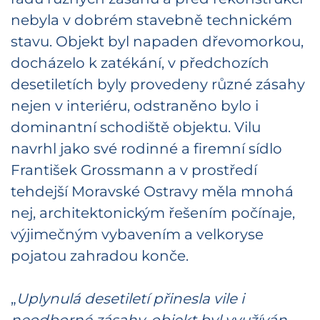
nebyla v dobrém stavebně technickém
stavu. Objekt byl napaden dřevomorkou,
docházelo k zatékání, v předchozích
desetiletích byly provedeny různé zásahy
nejen v interiéru, odstraněno bylo i
dominantní schodiště objektu. Vilu
navrhl jako své rodinné a firemní sídlo
František Grossmann a v prostředí
tehdejší Moravské Ostravy měla mnohá
nej, architektonickým řešením počínaje,
výjimečným vybavením a velkoryse
pojatou zahradou konče.
„
Uplynulá desetiletí přinesla vile i
neodborné zásahy, objekt byl využíván