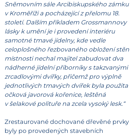
Sněmovním sále Arcibiskupského zámku
v Kroměříži a pocházející z přelomu 18.
století. Dalším příkladem Grossmannovy
lásky k umění je i provedení interiéru
samotné tmavé jídelny, kde vedle
celoplošného řezbovaného obložení stěn
místnosti nechal majitel zabudovat dva
nádherné jídelní příborníky s takzvanými
zrcadlovými dvířky, přičemž pro výplně
jednotlivých tmavých dvířek byla použita
očková javorová kořenice, leštěná
v šelakové polituře na zcela vysoký lesk.“
Zrestaurované dochované dřevěné prvky
byly po provedených stavebních