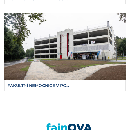
FAKULTNÍ NEMOCNICE V PO...
https://fajnova.cz/ceete-ii-posileni-vyzkumn