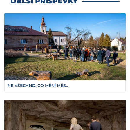
DALŠÍ PŘÍSPĚVKY
NE VŠECHNO, CO MĚNÍ MĚS...