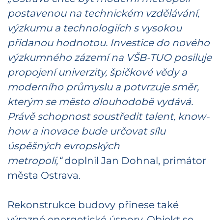
postavenou na technickém vzdělávání,
výzkumu a technologiích s vysokou
přidanou hodnotou. Investice do nového
výzkumného zázemí na VŠB-TUO posiluje
propojení univerzity, špičkové vědy a
moderního průmyslu a potvrzuje směr,
kterým se město dlouhodobě vydává.
Právě schopnost soustředit talent, know-
how a inovace bude určovat sílu
úspěšných evropských
metropolí,“
doplnil Jan Dohnal, primátor
města Ostrava.
Rekonstrukce budovy přinese také
výrazné energetické úspory. Objekt se