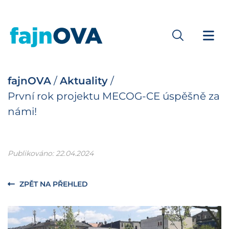
fajnOVA
/
Aktuality
/
První rok projektu MECOG-CE úspěšně za
námi!
Publikováno: 22.04.2024
ZPĚT NA PŘEHLED