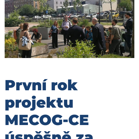
První rok
projektu
MECOG-CE
úspěšně za