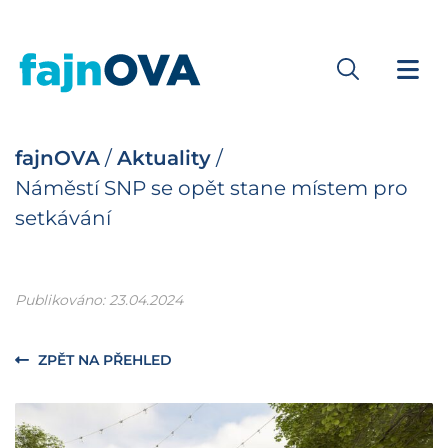
fajnOVA
/
Aktuality
/
Náměstí SNP se opět stane místem pro
setkávání
Publikováno: 23.04.2024
ZPĚT NA PŘEHLED