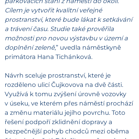
parkovacích stání z náměstí do okolí.
Cílem je vytvořit kvalitní veřejné
prostranství, které bude lákat k setkávání
a trávení času. Studie také prověřila
možnosti pro novou výstavbu v území a
doplnění zeleně
,” uvedla náměstkyně
primátora Hana Tichánková.
Návrh sceluje prostranství, které je
rozděleno ulicí Čujkovova na dvě části.
Využívá k tomu zvýšení úrovně vozovky
v úseku, ve kterém přes náměstí prochází
a změnu materiálu jejího povrchu. Toto
řešení podpoří zklidnění dopravy a
bezpečnější pohyb chodců mezi oběma