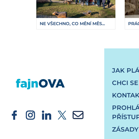
NE VŠECHNO, CO MĚNÍ MĚS...
PRÁC
https://fajnova.cz/zveme-k-verejnemu-pro
JAK PL
CHCI SE
KONTAK
PROHLÁ
PŘÍSTU
ZÁSADY