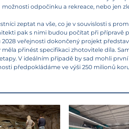
 možnosti odpočinku a rekreace, nebo jen z
níci zeptat na vše, co je v souvislosti s pro
itekti pak s nimi budou počítat při přípravě
 2028 veřejnosti dokončený projekt předsta
y měla přinést specifikaci zhotovitele díla. 
etapy. V ideálním případě by sad mohli první 
nosti předpokládáme ve výši 250 milionů kor