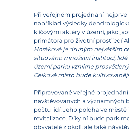
Při veřejném projednání nejprve 
například výsledky dendrologické
klíčovými aktéry v území, jako 
primátora pro životní prostředí 
Horákové je druhým největším cent
situováno množství institucí, li
území parku vznikne prosvětlený
Celkově místo bude kultivovaněj
Připravované veřejné projednání je
navštěvovaných a významných bud
počtu lidí. Jeho poloha ve městě 
revitalizace. Díky ní bude park m
obyvatelé z okolí, ale také návšt