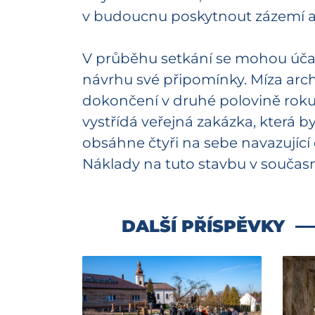
v budoucnu poskytnout zázemí a
V průběhu setkání se mohou účast
návrhu své připomínky. Míza arch
dokončení v druhé polovině roku
vystřídá veřejná zakázka, která b
obsáhne čtyři na sebe navazující 
Náklady na tuto stavbu v součas
DALŠÍ PŘÍSPĚVKY