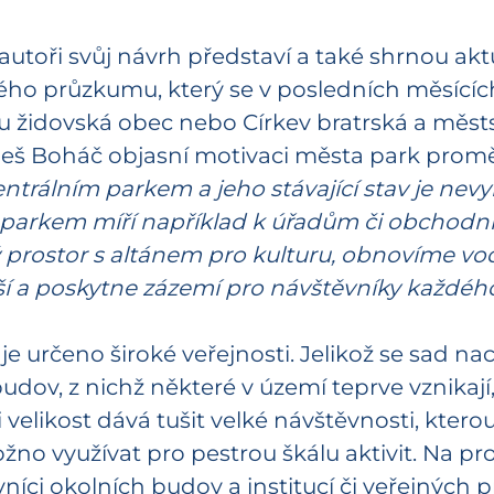
autoři svůj návrh představí a také shrnou akt
ho průzkumu, který se v posledních měsících u
jsou židovská obec nebo Církev bratrská a mě
Aleš Boháč objasní motivaci města park prom
rálním parkem a jeho stávající stav je nevyho
dé parkem míří například k úřadům či obchodn
 prostor s altánem pro kulturu, obnovíme v
ší a poskytne zázemí pro návštěvníky každéh
 určeno široké veřejnosti. Jelikož se sad nach
ov, z nichž některé v území teprve vznikají,
i velikost dává tušit velké návštěvnosti, kte
ožno využívat pro pestrou škálu aktivit. Na pr
ěvníci okolních budov a institucí či veřejnýc