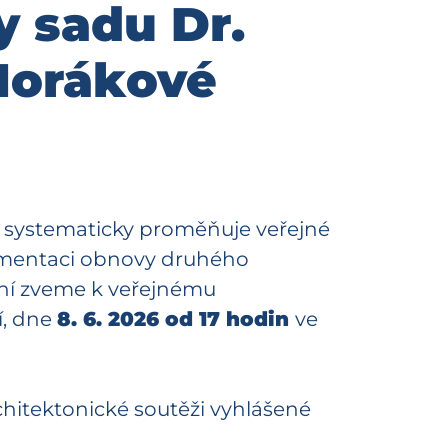
 sadu Dr.
Horákové
a systematicky proměňuje veřejné
kumentaci obnovy druhého
yní zveme k veřejnému
í, dne
8. 6. 2026 od 17 hodin
ve
architektonické soutěži vyhlášené