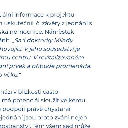
uální informace k projektu –
skutečnil, či závěry z jednání s
stská nemocnice. Náměstek
ěnit:
„Sad doktorky Milady
vující. V jeho sousedství je
ímu centru. V revitalizovaném
odní prvek a přibude promenáda.
o věku.“
ází v blízkosti často
 má potenciál sloužit velkému
rou podpoří právě chystaná
ojednání jsou proto zváni nejen
h prostranství. Těm všem sad může