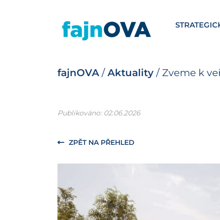
STRATEGIC
fajnOVA
/
Aktuality
/
Zveme k ve
Publikováno: 02.06.2026
ZPĚT NA PŘEHLED