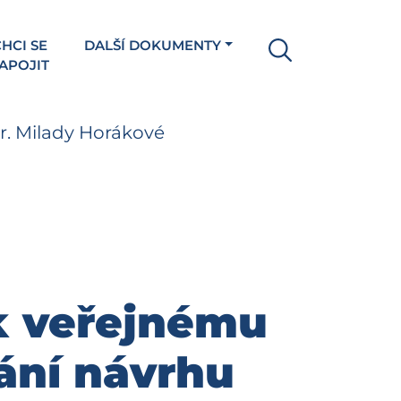
HCI SE
DALŠÍ DOKUMENTY
APOJIT
. Milady Horákové
k veřejnému
ání návrhu