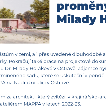
proměny
Milady 
městům v zemi, a i přes uvedené dlouhodobě 
arky. Pokračují také práce na projektové do
adu Dr. Milady Horákové v Ostravě. Zájemce n
míněného sadu, které se uskuteční v ponděl
A na Nádražní ulici v Ostravě.
míza architekti, který zvítězil v krajinářsko-
ateliérem MAPPA v letech 2022-23.