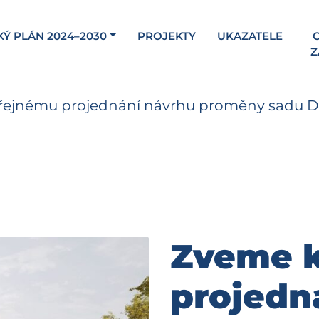
KÝ PLÁN 2024–2030
PROJEKTY
UKAZATELE
C
Z
řejnému projednání návrhu proměny sadu Dr
Zveme 
projedn