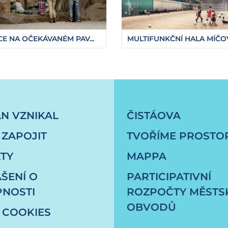
E NA OČEKÁVANÉM PAV...
MULTIFUNKČNÍ HALA MÍČOV.
jednani-navrhu-promeny-sadu-dr-milady-hor
ÁN VZNIKAL
ČISTÁOVA
 ZAPOJIT
TVOŘÍME PROSTO
TY
MAPPA
ŠENÍ O
PARTICIPATIVNÍ
PNOSTI
ROZPOČTY MĚSTS
OBVODŮ
 COOKIES