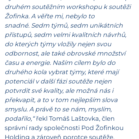
druhém soutěžním workshopu k soutěži
Žofinka. A věřte mi, nebylo to
snadné. Sedm týmů, sedm unikátních
přístupů, sedm velmi kvalitních návrhů,
do kterých týmy vložily nejen svou
odbornost, ale také obrovské množství
času a energie. Naším cílem bylo do
druhého kola vybrat týmy, které mají
potenciál v další fázi soutěže nejen
potvrdit své kvality, ale možná nás i
překvapit, a to v tom nejlepším slova
smyslu. A právě to se nám, myslím,
podařilo,“
řekl Tomáš Laštovka, člen
správní rady společnosti Pod Žofinkou
Holding a zároveň porotce soutěže.