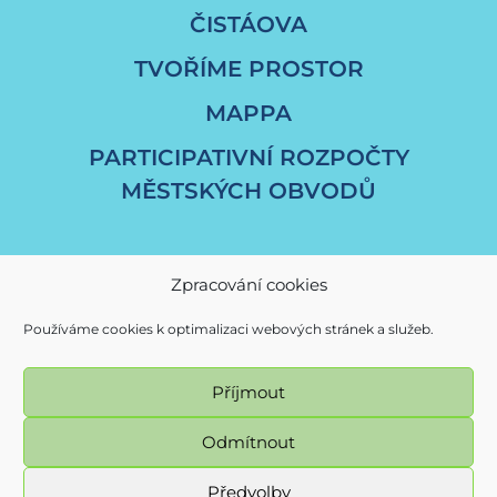
ČISTÁOVA
TVOŘÍME PROSTOR
MAPPA
PARTICIPATIVNÍ ROZPOČTY
MĚSTSKÝCH OBVODŮ
Zpracování cookies
Používáme cookies k optimalizaci webových stránek a služeb.
Příjmout
© Magistrát města Ostravy / fajnOVA 2017 - 2026
Odmítnout
Všechna práva vyhrazena - použití obsahu nebo jeho částí je
možné použe se souhlasem Magistrátu města Ostravy.
Předvolby