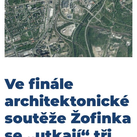
Ve finále
architektonické
soutěže Žofinka
se „utkají“ tři