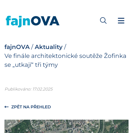
fajnOVA
/
Aktuality
/
Ve finále architektonické soutěže Žofinka
se „utkají“ tři týmy
Publikováno: 17.02.2025
ZPĚT NA PŘEHLED