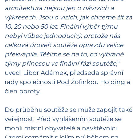
architektura nejsou jen o návrzích a
výkresech. Jsou o vizích, jak chceme žít za
10, 20 nebo 50 let. Finální výběr týmů
nebyl vůbec jednoduchý, protože nás
celková úroveň soutěže opravdu velice
překvapila. Těšíme se na to, co vybrané
týmy přinesou ve finální fázi soutěže
,“
uvedl Libor Adámek, předseda správní
rady společnosti Pod Žofinkou Holding a
člen poroty.
Do průběhu soutěže se může zapojit také
veřejnost. Před vyhlášením soutěže se
mohli místní obyvatelé a návštěvníci
území seznámit s jejím průběhem na