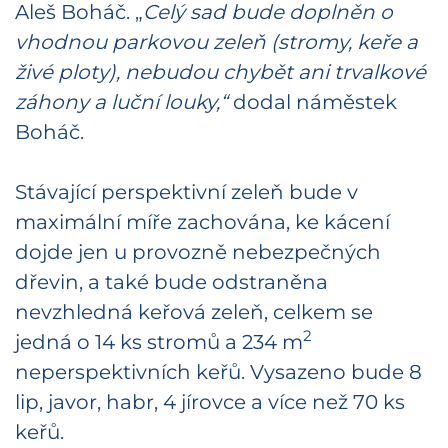
Aleš Boháč. „
Celý sad bude doplněn o
vhodnou parkovou zeleň (stromy, keře a
živé ploty), nebudou chybět ani trvalkové
záhony a luční louky,“
dodal náměstek
Boháč.
Stávající perspektivní zeleň bude v
maximální míře zachována, ke kácení
dojde jen u provozně nebezpečných
dřevin, a také bude odstraněna
nevzhledná keřová zeleň, celkem se
2
jedná o 14 ks stromů a 234 m
neperspektivních keřů. Vysazeno bude 8
lip, javor, habr, 4 jírovce a více než 70 ks
keřů.