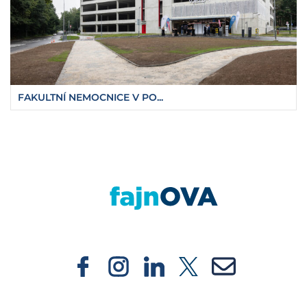
FAKULTNÍ NEMOCNICE V PO...
https://fajnova.cz/tyluv-sad-nedaleko-prir