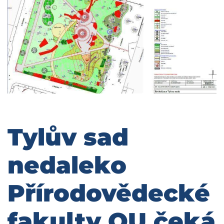
Tylův sad
nedaleko
Přírodovědecké
fakulty OU čeká