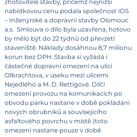
zhotovitele stavby, přičemž nejnižší
nabídkovou cenu podala společnost IDS
– Inženýrské a dopravní stavby Olomouc
a.s. Smlouva o dílo byla uzavřena, hotovo
by mělo být do 22 týdnů od převzetí
staveniště. Náklady dosáhnou 8,7 milionu
korun bez DPH. Stavba si vyžádá i
částečné dopravní omezení na ulici
Olbrachtova, v úseku mezi ulicemi
Nejedlého a M. D. Rettigové. Dílčí
omezení provozu na komunikacích po
obvodu parku nastane v době pokládání
nových obrubníků a souvisejícího
asfaltového povrchu v místě (toto
omezení nastane pouze v době