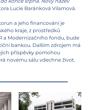
at do konce srpna. Nový název
ora Lucie Baránková Vilamová.
korun a jeho financování je
ského kraje, z prostředků
 ČR a Modernizačního fondu, bude
stiční bankou. Dalším zdrojem má
 Jejich příspěvky pomohou
rá novému sálu vdechne život.