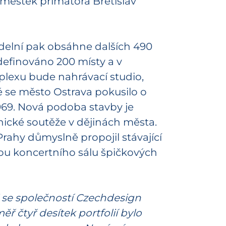
městek primátora Břetislav
adelní pak obsáhne dalších 490
definováno 200 místy a v
lexu bude nahrávací studio,
vé se město Ostrava pokusilo o
 1969. Nová podoba stavby je
nické soutěže v dějinách města.
Prahy důmyslně propojil stávající
ou koncertního sálu špičkových
i se společností Czechdesign
ř čtyř desítek portfolií bylo