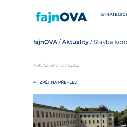
STRATEGIC
fajnOVA
/
Aktuality
/
Stavba konc
Publikováno: 15.07.2025
ZPĚT NA PŘEHLED