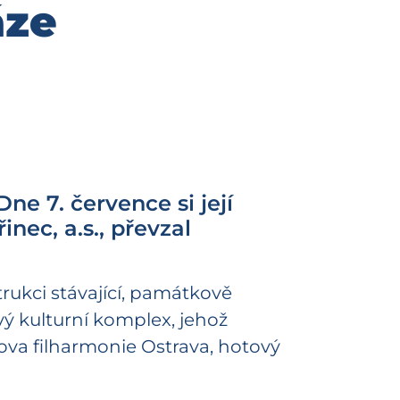
áze
ne 7. července si její
inec, a.s., převzal
rukci stávající, památkově
ý kulturní komplex, jehož
va filharmonie Ostrava, hotový