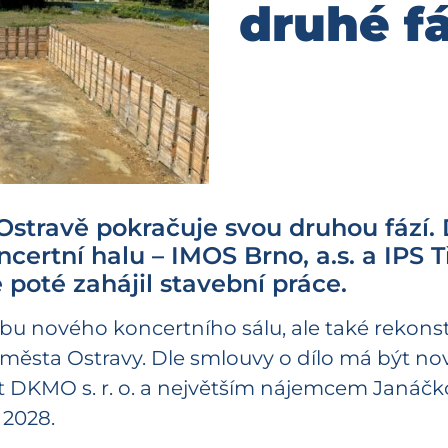
druhé f
stravě pokračuje svou druhou fází. D
certní halu – IMOS Brno, a.s. a IPS Tř
 poté zahájil stavební práce.
u nového koncertního sálu, ale také rekonst
ěsta Ostravy. Dle smlouvy o dílo má být nov
DKMO s. r. o. a největším nájemcem Janáčko
 2028.