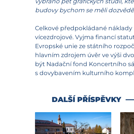
vybráno pět grafických studií, kt
budovy bychom se měli dozvědě
Celkové předpokládané náklady na 
vícezdrojové. Vyjma financí stat
Evropské unie ze státního rozpo
hlavním zdrojem úvěr ve výši dv
být Nadační fond Koncertního sál
s dovybavením kulturního komple
DALŠÍ PŘÍSPĚVKY