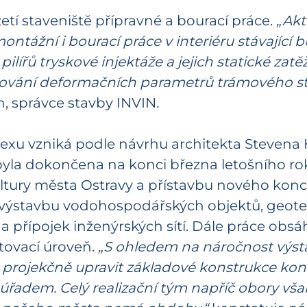
zetí staveniště přípravné a bourací práce.
„Akt
ontážní i bourací práce v interiéru stávající
lířů tryskové injektáže a jejich statické zatě
dování deformačních parametrů trámového str
h, správce stavby INVIN
.
xu vzniká podle návrhu architekta Stevena H
e byla dokončena na konci března letošního r
ury města Ostravy a přístavbu nového koncer
y výstavbu vodohospodářských objektů, geote
a přípojek inženýrských sítí. Dále práce obsá
otovací úroveň.
„S ohledem na náročnost výstav
né projekčně upravit základové konstrukce konc
úřadem. Celý realizační tým napříč obory vša