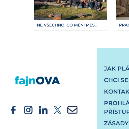
NE VŠECHNO, CO MĚNÍ MĚS...
PRÁC
https://fajnova.cz/stavba-koncertniho-salu-
JAK PL
CHCI SE
KONTAK
PROHLÁ
PŘÍSTU
ZÁSADY