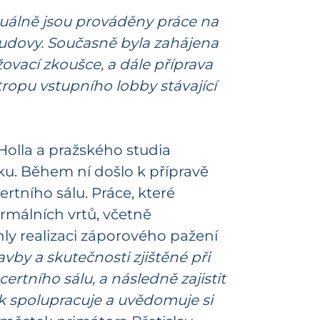
uálně jsou prováděny práce na
 budovy. Současně byla zahájena
žovací zkoušce, a dále příprava
opu vstupního lobby stávající
olla a pražského studia
oku. Během ní došlo k přípravě
tního sálu. Práce, které
rmálních vrtů, včetně
hly realizaci záporového pažení
by a skutečnosti zjištěné při
ertního sálu, a následně zajistit
k spolupracuje a uvědomuje si