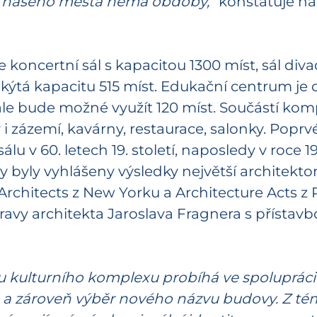
rii našeho města nemá obdoby,“
konstatuje ná
oncertní sál s kapacitou 1300 míst, sál div
skýtá kapacitu 515 míst. Edukační centrum je 
 bude možné využít 120 míst. Součástí komp
 i zázemí, kavárny, restaurace, salonky. Popr
álu v 60. letech 19. století, naposledy v roce
 byly vyhlášeny výsledky největší architekto
Architects z New Yorku a Architecture Acts z 
vy architekta Jaroslava Fragnera s přístavb
ou kulturního komplexu probíhá ve spoluprác
 a zároveň výběr nového názvu budovy. Z témě