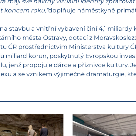
erá mají své návrhy vizuální identity zpracov
t koncem roku,“
doplňuje náměstkyně primát
stavbu a vnitřní vybavení činí 4,1 miliardy 
utárního města Ostravy, dotací z Moravskoslez
čtu ČR prostřednictvím Ministerstva kultury
ou miliard korun, poskytnutý Evropskou inve
u, jenž propojuje dárce a příznivce kultury.
xu a se vznikem výjimečné dramaturgie, kte