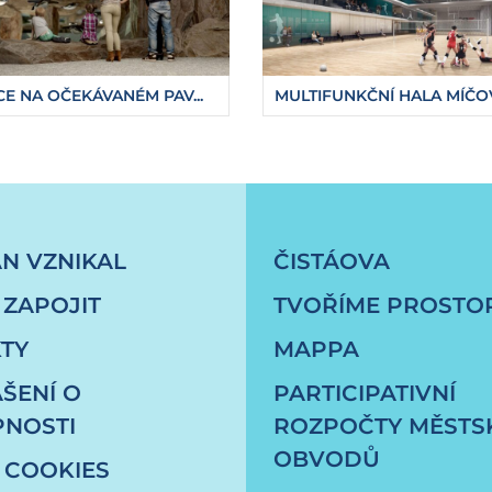
E NA OČEKÁVANÉM PAV...
MULTIFUNKČNÍ HALA MÍČOV.
vstoupila-do-sve-druhe-faze
ÁN VZNIKAL
ČISTÁOVA
 ZAPOJIT
TVOŘÍME PROSTO
TY
MAPPA
ŠENÍ O
PARTICIPATIVNÍ
PNOSTI
ROZPOČTY MĚSTS
OBVODŮ
 COOKIES