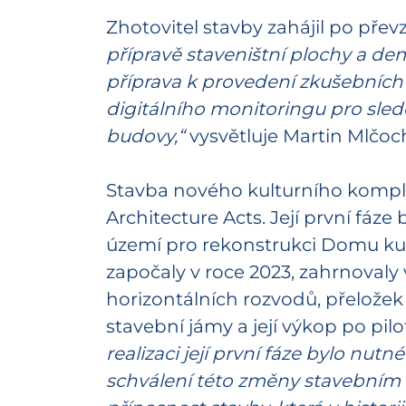
Zhotovitel stavby zahájil po přev
přípravě staveništní plochy a dem
příprava k provedení zkušebních pi
digitálního monitoringu pro sle
budovy,“
vysvětluje Martin Mlčoc
Stavba nového kulturního komple
Architecture Acts. Její první fáz
území pro rekonstrukci Domu kult
započaly v roce 2023, zahrnoval
horizontálních rozvodů, přeložek 
stavební jámy a její výkop po pil
realizaci její první fáze bylo nut
schválení této změny stavebním 