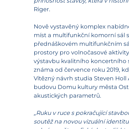
přínosnost stavby, která v histo
Riger.
Nově vystavěný komplex nabídne k
míst a multifunkční komorní sál 
přednáškovém multifunkčním sále
prostory pro volnočasové aktivity
výstavbu kvalitního koncertního s
známa od července roku 2019, kdy
Vítězný návrh studia Steven Holl 
budovu Domu kultury města Ostra
akustických parametrů.
„Ruku v ruce s pokračující stavb
soutěž na novou vizuální identitu