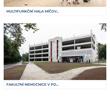
MULTIFUNKČNÍ HALA MÍČOV...
FAKULTNÍ NEMOCNICE V PO...
https://fajnova.cz/setkani-mest-ostravske-me