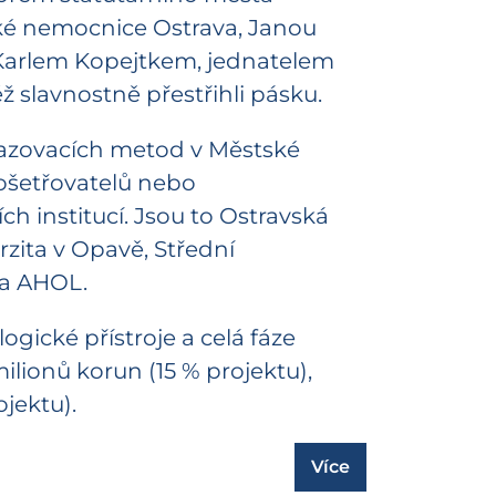
é nemocnice Ostrava, Janou
Karlem Kopejtkem, jednatelem
ž slavnostně přestřihli pásku.
brazovacích metod v Městské
 ošetřovatelů nebo
h institucí. Jsou to Ostravská
rzita v Opavě, Střední
la AHOL.
ogické přístroje a celá fáze
ilionů korun (15 % projektu),
jektu).
Více