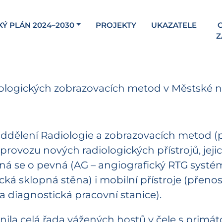
KÝ PLÁN 2024–2030
PROJEKTY
UKAZATELE
C
Z
diologických zobrazovacích metod v Městské 
ddělení Radiologie a zobrazovacích metod (pa
provozu nových radiologických přístrojů, jeji
ná se o pevná (AG – angiografický RTG systém
ická sklopná stěna) i mobilní přístroje (přenos
 a diagnostická pracovní stanice).
tnila celá řada vážených hostů v čele s prim