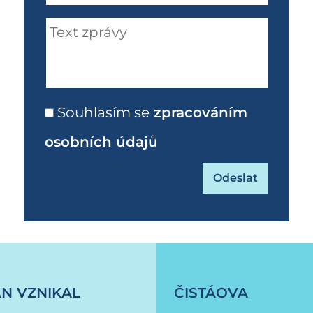
Souhlasím se
zpracováním
osobních údajů
ani-oblasti-radiologickych-zobrazovacich-me
ÁN VZNIKAL
ČISTÁOVA