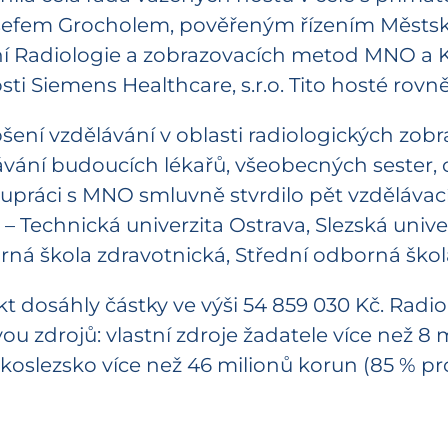
efem Grocholem, pověřeným řízením Městsk
í Radiologie a zobrazovacích metod MNO a 
i Siemens Healthcare, s.r.o. Tito hosté rovně
epšení vzdělávání v oblasti radiologických zo
ávání budoucích lékařů, všeobecných sester,
práci s MNO smluvně stvrdilo pět vzdělávacíc
– Technická univerzita Ostrava, Slezská unive
orná škola zdravotnická, Střední odborná ško
 dosáhly částky ve výši 54 859 030 Kč. Radiol
u zdrojů: vlastní zdroje žadatele více než 8 m
slezsko více než 46 milionů korun (85 % pro