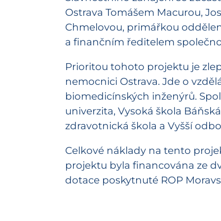
Ostrava Tomášem Macurou, Jos
Chmelovou, primářkou oddělen
a finančním ředitelem společnost
Prioritou tohoto projektu je zl
nemocnici Ostrava. Jde o vzděl
biomedicínských inženýrů. Spolu
univerzita, Vysoká škola Báňská 
zdravotnická škola a Vyšší odb
Celkové náklady na tento projekt
projektu byla financována ze dvo
dotace poskytnuté ROP Moravsko