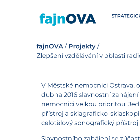
STRATEGIC
fajnOVA
/
Projekty
/
Zlepšení vzdělávání v oblasti ra
V Městské nemocnici Ostrava, o
dubna 2016 slavnostní zahájení 
nemocnici velkou prioritou. Jed
přístroj a skiagraficko-skiaskop
celotělový sonografický přístroj
Slavnostního zahájení se zúčas