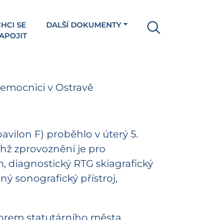
HCI SE
DALŠÍ DOKUMENTY
APOJIT
nemocnici v Ostravě
vilon F) proběhlo v úterý 5.
chž zprovoznění je pro
, diagnostický RTG skiagrafický
ný sonografický přístroj,
átorem statutárního města