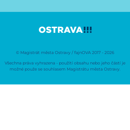
© Magistrát města Ostravy / fajnOVA 2017 - 2026
Všechna práva vyhrazena - použití obsahu nebo jeho částí je
možné použe se souhlasem Magistrátu města Ostravy.