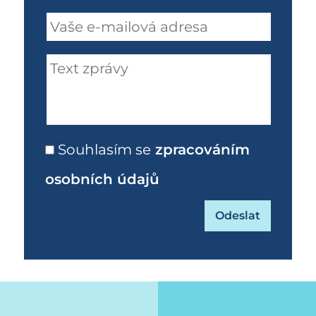
Souhlasím se
zpracováním
osobních údajů
-28-rijna-od-masarykova-namesti-smetanovo-n