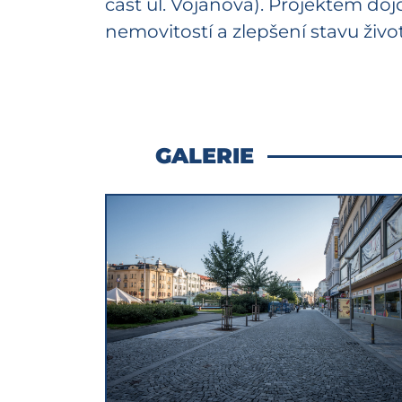
část ul. Vojanova). Projektem doj
nemovitostí a zlepšení stavu živo
GALERIE