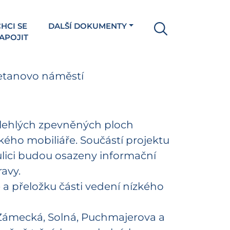
HCI SE
DALŠÍ DOKUMENTY
APOJIT
metanovo náměstí
ilehlých zpevněných ploch
ho mobiliáře. Součástí projektu
ulici budou osazeny informační
avy.
 a přeložku části vedení nízkého
 (Zámecká, Solná, Puchmajerova a