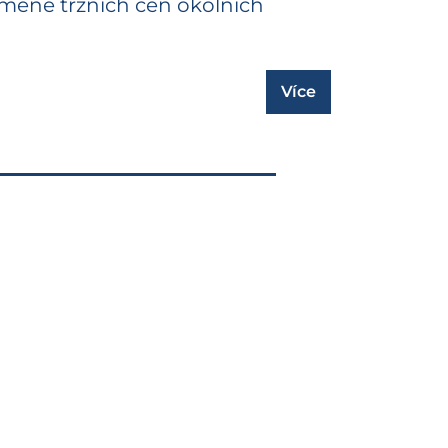
 změně tržních cen okolních
Více