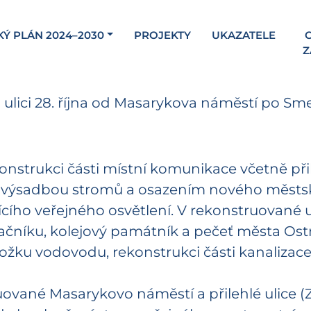
KÝ PLÁN 2024–2030
PROJEKTY
UKAZATELE
C
Z
 ulici 28. října od Masarykova náměstí po S
onstrukci části místní komunikace včetně př
ýsadbou stromů a osazením nového městské
ícího veřejného osvětlení. V rekonstruované 
ačníku, kolejový památník a pečeť města Ostr
ložku vodovodu, rekonstrukci části kanalizace
ruované Masarykovo náměstí a přilehlé ulice