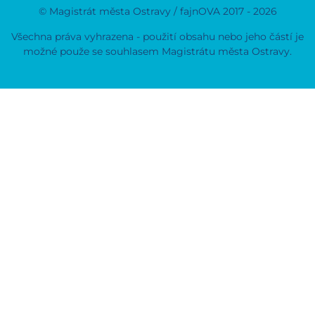
© Magistrát města Ostravy / fajnOVA 2017 - 2026
Všechna práva vyhrazena - použití obsahu nebo jeho částí je
možné použe se souhlasem Magistrátu města Ostravy.