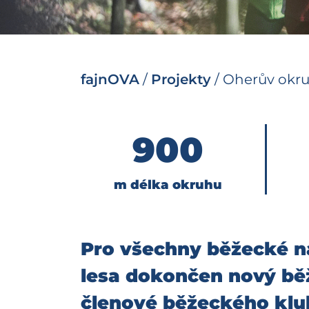
fajnOVA
/
Projekty
/
Oherův okr
900
m délka okruhu
Pro všechny běžecké na
lesa dokončen nový běž
členové běžeckého klub