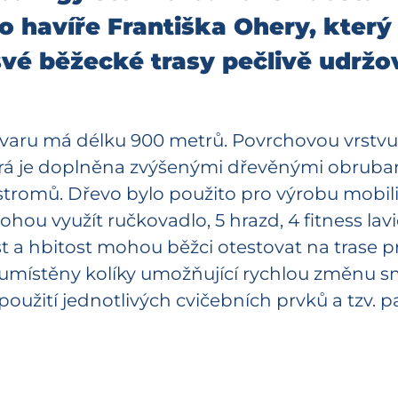
o havíře Františka Ohery, který
své běžecké trasy pečlivě udržov
aru má délku 900 metrů. Povrchovou vrstvu t
rá je doplněna zvýšenými dřevěnými obrubam
romů. Dřevo bylo použito pro výrobu mobili
hou využít ručkovadlo, 5 hrazd, 4 fitness lav
st a hbitost mohou běžci otestovat na trase p
místěny kolíky umožňující rychlou změnu smě
oužití jednotlivých cvičebních prvků a tzv. 