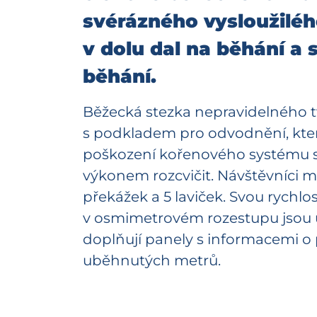
svérázného vysloužiléh
v dolu dal na běhání a 
běhání.
Běžecká stezka nepravidelného tv
s podkladem pro odvodnění, kte
poškození kořenového systému st
výkonem rozcvičit. Návštěvníci mo
překážek a 5 laviček. Svou rychlo
v osmimetrovém rozestupu jsou u
doplňují panely s informacemi o p
uběhnutých metrů.