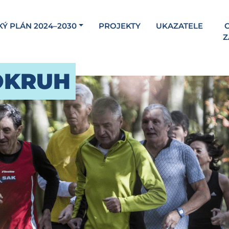
KÝ PLÁN 2024–2030
PROJEKTY
UKAZATELE
C
Z
OKRUH