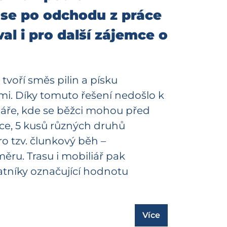
 se po odchodu z práce
al i pro další zájemce o
voří směs pilin a písku
i. Díky tomuto řešení nedošlo k
áře, kde se běžci mohou před
ice, 5 kusů různých druhů
ro tzv. člunkový běh –
ru. Trasu i mobiliář pak
patníky označující hodnotu
Více