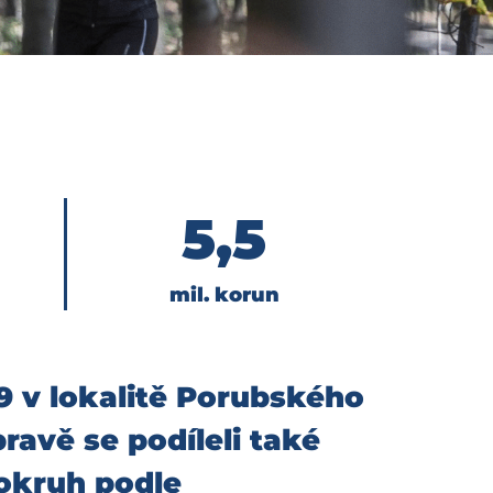
5,5
mil. korun
9 v lokalitě Porubského
avě se podíleli také
 okruh podle