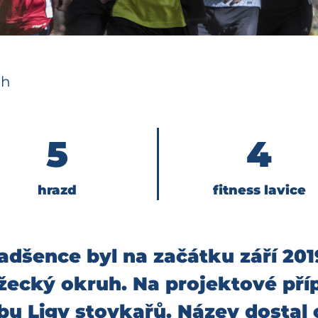
uh
5
4
hrazd
fitness lavice
dšence byl na začátku září 201
ecký okruh. Na projektové přípr
u Ligy stovkařů. Název dostal