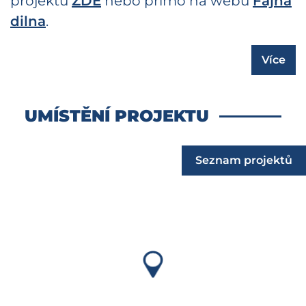
projektu
ZDE
nebo přímo na webu
Fajna
dilna
.
Více
UMÍSTĚNÍ PROJEKTU
Seznam projektů