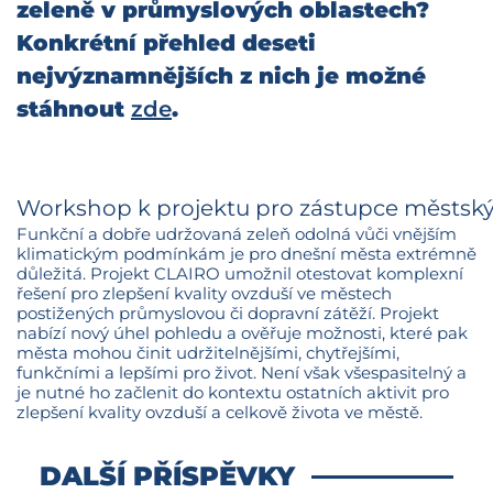
zeleně v průmyslových oblastech?
Konkrétní přehled deseti
nejvýznamnějších z nich je možné
stáhnout
zde
.
Workshop k projektu pro zástupce městsk
Funkční a dobře udržovaná zeleň odolná vůči vnějším
klimatickým podmínkám je pro dnešní města extrémně
důležitá. Projekt CLAIRO umožnil otestovat komplexní
řešení pro zlepšení kvality ovzduší ve městech
postižených průmyslovou či dopravní zátěží. Projekt
nabízí nový úhel pohledu a ověřuje možnosti, které pak
města mohou činit udržitelnějšími, chytřejšími,
funkčními a lepšími pro život. Není však všespasitelný a
je nutné ho začlenit do kontextu ostatních aktivit pro
zlepšení kvality ovzduší a celkově života ve městě.
DALŠÍ PŘÍSPĚVKY