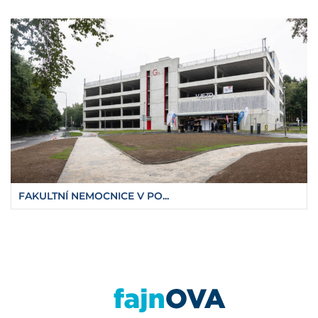
FAKULTNÍ NEMOCNICE V PO...
https://fajnova.cz/projekt-clairo-ma-po-cty