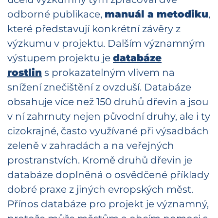
odborné publikace,
manuál a metodiku
,
které představují konkrétní závěry z
výzkumu v projektu. Dalším významným
výstupem projektu je
databáze
rostlin
s prokazatelným vlivem na
snížení znečištění z ovzduší. Databáze
obsahuje více než 150 druhů dřevin a jsou
v ní zahrnuty nejen původní druhy, ale i ty
cizokrajné, často využívané při výsadbách
zeleně v zahradách a na veřejných
prostranstvích. Kromě druhů dřevin je
databáze doplněná o osvědčené příklady
dobré praxe z jiných evropských měst.
Přínos databáze pro projekt je významný,