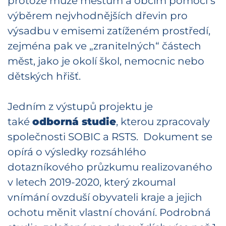
protože může městům a obcím pomoci s
výběrem nejvhodnějších dřevin pro
výsadbu v emisemi zatíženém prostředí,
zejména pak ve „zranitelných“ částech
měst, jako je okolí škol, nemocnic nebo
dětských hřišť.
Jedním z výstupů projektu je
také
odborná studie
, kterou zpracovaly
společnosti SOBIC a RSTS. Dokument se
opírá o výsledky rozsáhlého
dotazníkového průzkumu realizovaného
v letech 2019-2020, který zkoumal
vnímání ovzduší obyvateli kraje a jejich
ochotu měnit vlastní chování. Podrobná