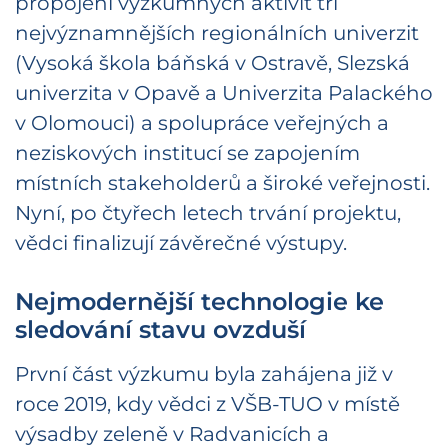
propojení výzkumných aktivit tří
nejvýznamnějších regionálních univerzit
(Vysoká škola báňská v Ostravě, Slezská
univerzita v Opavě a Univerzita Palackého
v Olomouci) a spolupráce veřejných a
neziskových institucí se zapojením
místních stakeholderů a široké veřejnosti.
Nyní, po čtyřech letech trvání projektu,
vědci finalizují závěrečné výstupy.
Nejmodernější technologie ke
sledování stavu ovzduší
První část výzkumu byla zahájena již v
roce 2019, kdy vědci z VŠB-TUO v místě
výsadby zeleně v Radvanicích a