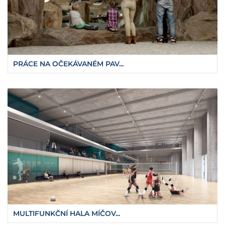
PRÁCE NA OČEKÁVANÉM PAV...
MULTIFUNKČNÍ HALA MÍČOV...