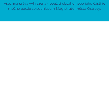
Všechna práva vyhrazena - použití obsahu nebo jeho částí je
možné použe se souhlasem Magistrátu města Ostravy.