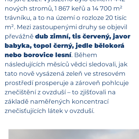
nových stromů, 1 867 keřů a 14 700 m²
trávníku, a to na území o rozloze 20 tisíc
m². Mezi zastoupenými druhy se objevil
převážně
dub zimní, tis červený, javor
babyka, topol černý, jedle bělokorá
nebo borovice lesní
. Během
následujících měsíců vědci sledovali, jak
tato nově vysázená zeleň ve stresovém
prostředí prosperuje a zároveň pohlcuje
znečištění z ovzduší – to zjišťovali na
základě naměřených koncentrací
znečisťujících látek v ovzduší.