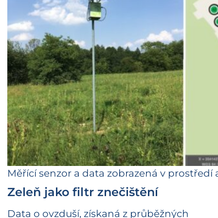
Měřící senzor a data zobrazená v prostředí 
Zeleň jako filtr znečištění
Data o ovzduší, získaná z průběžných