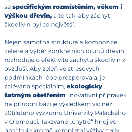
se
specifickým rozmístěním, věkem i
výškou dřevin,
a to tak, aby záchyt
škodlivin byl co největší.
Nejen samotná struktura a kompozice
zeleně a výběr konkrétních druhů dřevin
rozhoduje o efektivitě záchytu škodlivin z
ovzduší. Aby zeleň ve stresových
podmínkách lépe prosperovala, je
zalévána speciálním,
ekologicky
šetrným ošetřením
. Inovativní přípravek
na přírodní bázi je výsledkem víc než
20tiletého výzkumu Univerzity Palackého
v Olomouci. Takzvané „chytré“ hnojivo
obsahuje kromě kompletní výživy, tedy