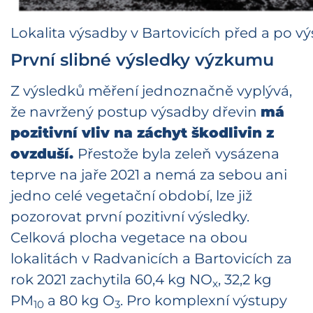
Lokalita výsadby v Bartovicích před a po v
První slibné výsledky výzkumu
Z výsledků měření jednoznačně vyplývá,
že navržený postup výsadby dřevin
má
pozitivní vliv na záchyt škodlivin z
ovzduší.
Přestože byla zeleň vysázena
teprve na jaře 2021 a nemá za sebou ani
jedno celé vegetační období, lze již
pozorovat první pozitivní výsledky.
Celková plocha vegetace na obou
lokalitách v Radvanicích a Bartovicích za
rok 2021 zachytila 60,4 kg NO
, 32,2 kg
x
PM
a 80 kg O
. Pro komplexní výstupy
10
3