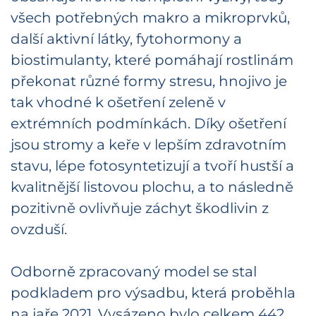
všech potřebných makro a mikroprvků,
další aktivní látky, fytohormony a
biostimulanty, které pomáhají rostlinám
překonat různé formy stresu, hnojivo je
tak vhodné k ošetření zeleně v
extrémních podmínkách. Díky ošetření
jsou stromy a keře v lepším zdravotním
stavu, lépe fotosyntetizují a tvoří hustší a
kvalitnější listovou plochu, a to následně
pozitivně ovlivňuje záchyt škodlivin z
ovzduší.
Odborně zpracovaný model se stal
podkladem pro výsadbu, která proběhla
na jaře 2021. Vysázeno bylo celkem 442