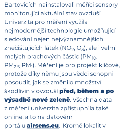
Bartovicích nainstalovali měřící sensory
monitorující aktuální stav ovzduší.
Univerzita pro měření využila
nejmodernější technologie umožňující
sledování nejen nejvýznamnějších
znečišťujících látek (NO
, O
), ale i velmi
2
3
malých prachových částic (PM
,
10
PM
PM
). Měření je pro projekt klíčové,
2.5,
1
protože díky němu jsou vědci schopni
posoudit, jak se změnilo množství
škodlivin v ovzduší
před, během a po
výsadbě nové zeleně
. Všechna data
z měření univerzita zpřístupnila také
online, a to na datovém
portálu
airsens.eu
. Kromě lokalit v