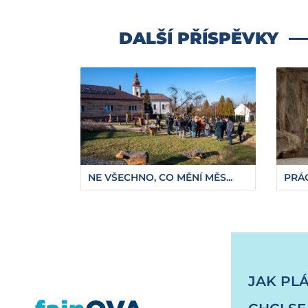
DALŠÍ PŘÍSPĚVKY
NE VŠECHNO, CO MĚNÍ MĚS...
PRÁC
https://fajnova.cz/pripravy-nejvyssi-budovy-
JAK PL