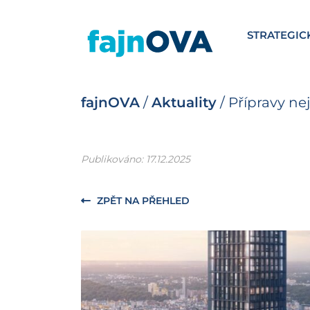
STRATEGIC
fajnOVA
/
Aktuality
/
Přípravy ne
Publikováno: 17.12.2025
ZPĚT NA PŘEHLED