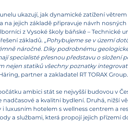
unelu ukazují, jak dynamické zatížení větrem 
 a na jejich základě připravuje návrh nosných
borníci z Vysoké školy báňské – Technické uni
řešení základů.
„Pohybujeme se v území dotč
extrémně náročné. Díky podrobnému geologic
jí specialisté přesnou představu o složení 
m nejen statiků všechny poznatky integrova
Häring, partner a zakladatel RT TORAX Group.
átku ambici stát se nejvyšší budovou v Česk
nadčasové a kvalitní bydlení. Druhá, nižší vě
 i luxusním hotelem s wellness centrem a res
y a službami, která propojí jejich přízemí 