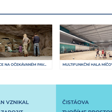
E NA OČEKÁVANÉM PAV...
MULTIFUNKČNÍ HALA MÍČOV.
v-ceske-republice-pokracuji
ÁN VZNIKAL
ČISTÁOVA