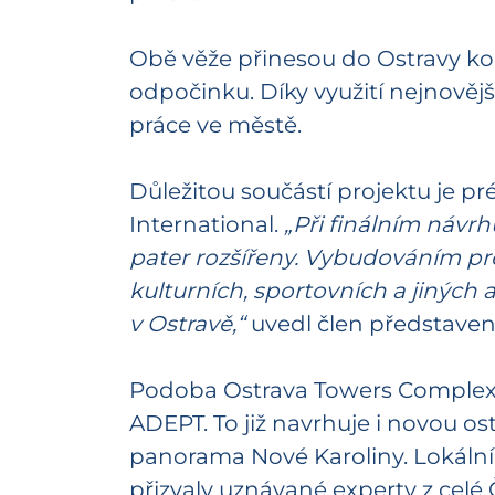
Obě věže přinesou do Ostravy kom
odpočinku. Díky využití nejnověj
práce ve městě.
Důležitou součástí projektu je p
International.
„Při finálním návr
pater rozšířeny. Vybudováním p
kulturních, sportovních a jiných 
v Ostravě,“
uvedl člen představe
Podoba Ostrava Towers Complex vz
ADEPT. To již navrhuje i novou os
panorama Nové Karoliny. Lokální
přizvaly uznávané experty z celé 