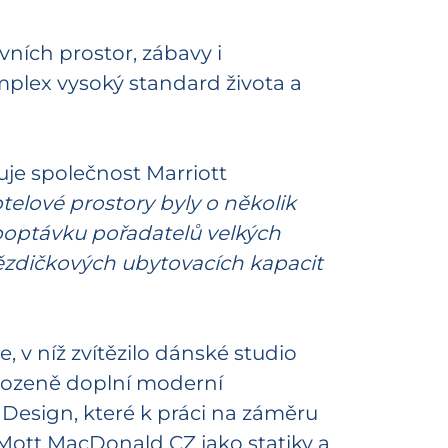
ních prostor, zábavy i
mplex vysoký standard života a
uje společnost Marriott
telové prostory byly o několik
optávku pořadatelů velkých
hvězdičkových ubytovacích kapacit
v níž zvítězilo dánské studio
řirozeně doplní moderní
Design, které k práci na záměru
a Mott MacDonald CZ jako statiky a