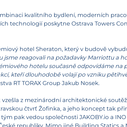
binaci kvalitního bydlení, moderních pracov
ších technologií poskytne Ostrava Towers Co
rémiový hotel Sheraton, který v budově vybud
hu jsme reagovali na požadavky Marriottu a ho
rémiového hotelu současně odpovídáme na p
akcí, kteří dlouhodobě volají po vzniku pěti
nstva RT TORAX Group Jakub Nosek.
ešla z mezinárodní architektonické soutěže, 
travskou čtvrť Žofinka, a jeho koncept tak p
 tým pak vedou společnosti JAKOBY.io a INO 
České republiky. Mimo jiné Building Statics 