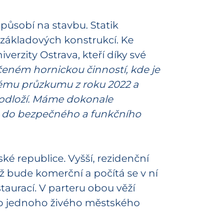
působí na stavbu. Statik
 základových konstrukcí. Ke
verzity Ostrava, kteří díky své
eném hornickou činností, kde je
kému průzkumu z roku 2022 a
podloží. Máme dokonale
t do bezpečného a funkčního
é republice. Vyšší, rezidenční
ž bude komerční a počítá se v ní
taurací. V parteru obou věží
do jednoho živého městského