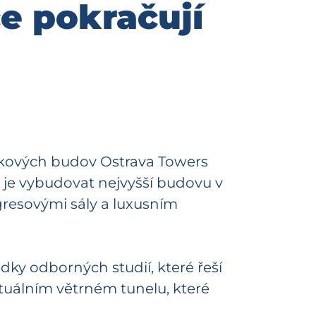
ce pokračují
škových budov Ostrava Towers
 je vybudovat nejvyšší budovu v
gresovými sály a luxusním
edky odborných studií, které řeší
rtuálním větrném tunelu, které