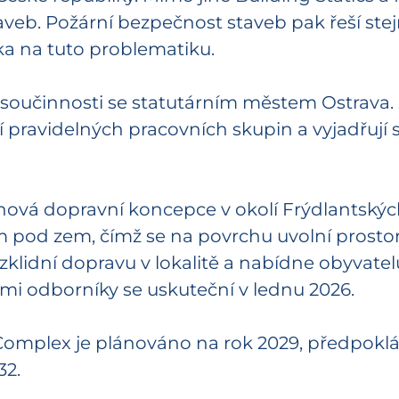
staveb. Požární bezpečnost staveb pak řeší 
a na tuto problematiku.
 součinnosti se statutárním městem Ostrava.
tní pravidelných pracovních skupin a vyjadřuj
 nová dopravní koncepce v okolí Frýdlantský
 pod zem, čímž se na povrchu uvolní prostor 
zklidní dopravu v lokalitě a nabídne obyvat
ými odborníky se uskuteční v lednu 2026.
Complex je plánováno na rok 2029, předpokl
32.