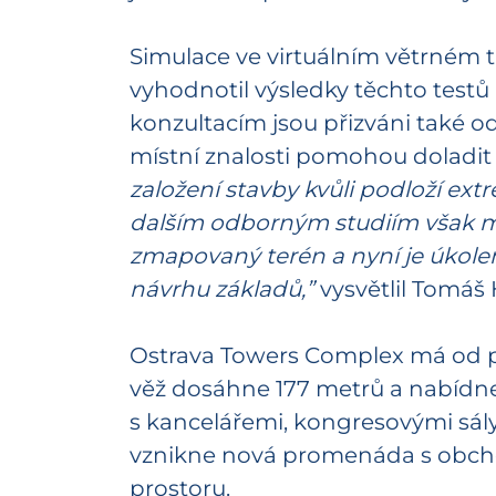
Simulace ve virtuálním větrném t
vyhodnotil výsledky těchto testů
konzultacím jsou přizváni také od
místní znalosti pomohou doladit 
založení stavby kvůli podloží 
dalším odborným studiím však ma
zmapovaný terén a nyní je úkole
návrhu základů,”
vysvětlil Tomáš 
Ostrava Towers Complex má od poč
věž dosáhne 177 metrů a nabídne 
s kancelářemi, kongresovými sály
vznikne nová promenáda s obchod
prostoru.