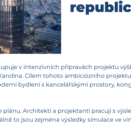
republi
puje v intenzivních přípravách projektu vý
Karolina. Cílem tohoto ambiciózního projektu
oderní bydlení s kancelářskými prostory, kon
plánu. Architekti a projektanti pracují s výsl
uálně to jsou zejména výsledky simulace ve vi