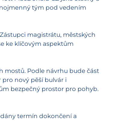
stejnojmenný tým pod vedením
 Zástupci magistrátu, městských
í se ke klíčovým aspektům
ch mostů. Podle návrhu bude část
pro nový pěší bulvár i
elům bezpečný prostor pro pohyb.
ádány termín dokončení a