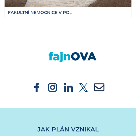
FAKULTNÍ NEMOCNICE V PO...
https://fajnova.cz/pokracuji-prace-na-celko
JAK PLÁN VZNIKAL