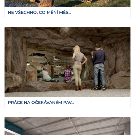
NE VŠECHNO, CO MĚNÍ MĚS...
PRÁCE NA OČEKÁVANÉM PAV...