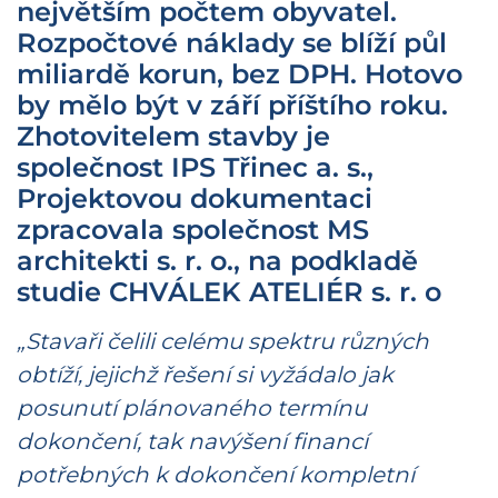
největším počtem obyvatel.
Rozpočtové náklady se blíží půl
miliardě korun, bez DPH. Hotovo
by mělo být v září příštího roku.
Zhotovitelem stavby je
společnost IPS Třinec a. s.,
Projektovou dokumentaci
zpracovala společnost MS
architekti s. r. o., na podkladě
studie CHVÁLEK ATELIÉR s. r. o
„Stavaři čelili celému spektru různých
obtíží, jejichž řešení si vyžádalo jak
posunutí plánovaného termínu
dokončení, tak navýšení financí
potřebných k dokončení kompletní