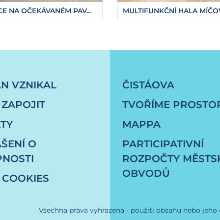
E NA OČEKÁVANÉM PAV...
MULTIFUNKČNÍ HALA MÍČOV.
e-se-setkali-v-berline
ÁN VZNIKAL
ČISTÁOVA
 ZAPOJIT
TVOŘÍME PROSTO
TY
MAPPA
ŠENÍ O
PARTICIPATIVNÍ
PNOSTI
ROZPOČTY MĚSTS
OBVODŮ
 COOKIES
Všechna práva vyhrazena - použití obsahu nebo jeho