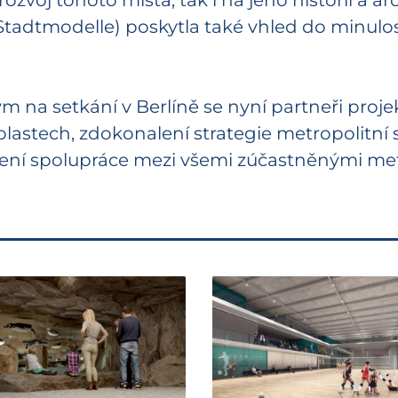
rozvoj tohoto místa, tak i na jeho historii a a
tadtmodelle) poskytla také vhled do minulos
a setkání v Berlíně se nyní partneři projek
blastech, zdokonalení strategie metropolitní
ubení spolupráce mezi všemi zúčastněnými met