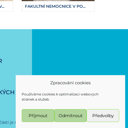
..
FAKULTNÍ NEMOCNICE V PO...
R
Zpracování cookies
KÝCH
Používáme cookies k optimalizaci webových
stránek a služeb.
Příjmout
Odmítnout
Předvolby
 částí je možné použe se souhlasem Magistrátu města Ostravy.