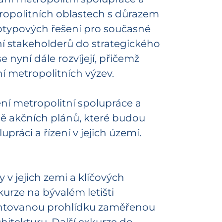
etropolitních oblastech s důrazem
totypových řešení pro současné
ní stakeholderů do strategického
 nyní dále rozvíjejí, přičemž
ní metropolitních výzev.
ení metropolitní spolupráce a
době akčních plánů, které budou
upráci a řízení v jejich území.
 v jejich zemi a klíčových
kurze na bývalém letišti
omentovanou prohlídku zaměřenou