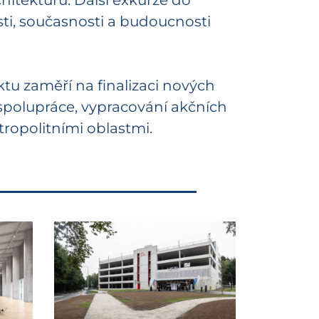
rchitekturu. Další exkurze do
ti, současnosti a budoucnosti
tu zaměří na finalizaci nových
 spolupráce, vypracování akčních
ropolitními oblastmi.