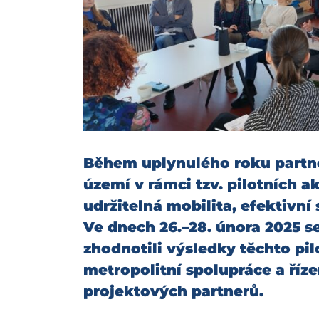
Během uplynulého roku partne
území v rámci tzv. pilotních a
udržitelná mobilita, efektivní
Ve dnech 26.–28. února 2025 se
zhodnotili výsledky těchto pilo
metropolitní spolupráce a říze
projektových partnerů.