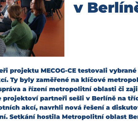
v Berlín
ři projektu MECOG-CE testovali vybrané 
kcí. Ty byly zaměřené na klíčové metropol
 správa a řízení metropolitní oblasti či z
 projektoví partneři sešli v Berlíně na tř
tních akcí, navrhli nová řešení a diskutov
ní. Setkání hostila Metropolitní oblast Be