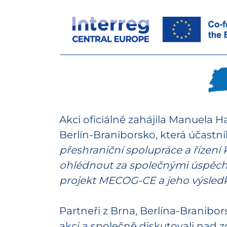
Akci oficiálně zahájila Manuela
Berlín-Braniborsko, která účastník
přeshraniční spolupráce a řízen
ohlédnout za společnými úspěchy
projekt MECOG-CE a jeho výsledky,
Partneři z Brna, Berlína-Branibor
akcí a společně diskutovali nad 