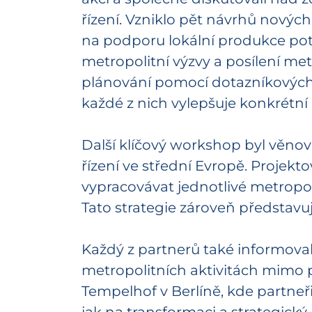
řízení. Vzniklo pět návrhů nových
na podporu lokální produkce potr
metropolitní výzvy a posílení me
plánování pomocí dotazníkových še
každé z nich vylepšuje konkrétní 
Další klíčový workshop byl věnov
řízení ve střední Evropě. Projekt
vypracovávat jednotlivé metropolitn
Tato strategie zároveň představuj
Každý z partnerů také informoval 
metropolitních aktivitách mimo pr
Tempelhof v Berlíně, kde partne