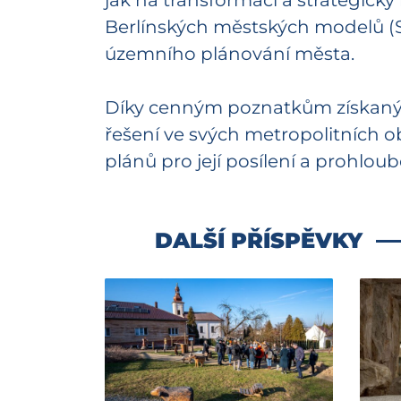
jak na transformaci a strategický 
Berlínských městských modelů (S
územního plánování města.
Díky cenným poznatkům získaným n
řešení ve svých metropolitních o
plánů pro její posílení a prohlo
DALŠÍ PŘÍSPĚVKY