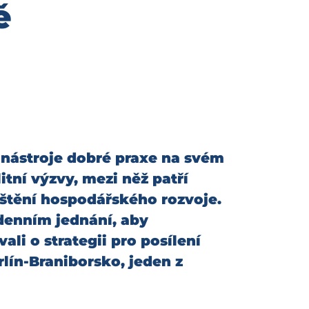
ě
nástroje dobré praxe na svém
itní výzvy, mezi něž patří
ajištění hospodářského rozvoje.
ídenním jednání, aby
ali o strategii pro posílení
rlín-Braniborsko, jeden z