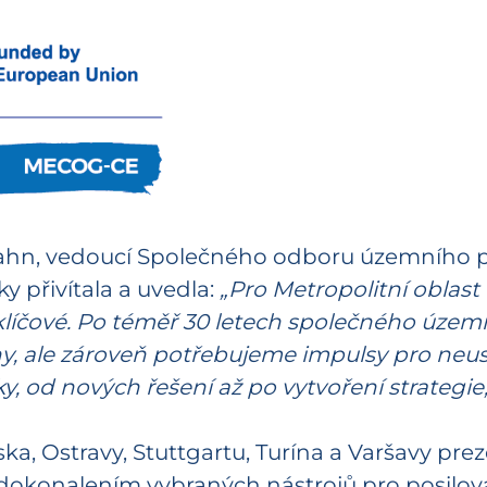
 Hahn, vedoucí Společného odboru územního p
y přivítala a uvedla:
„Pro Metropolitní oblast
í klíčové. Po téměř 30 letech společného úz
, ale zároveň potřebujeme impulsy pro neustá
 od nových řešení až po vytvoření strategie, 
ska, Ostravy, Stuttgartu, Turína a Varšavy pre
zdokonalením vybraných nástrojů pro posilov