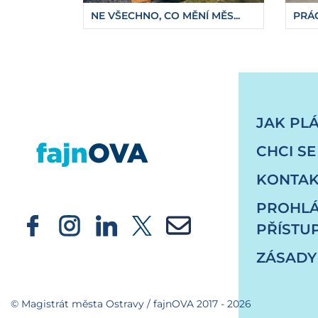
NE VŠECHNO, CO MĚNÍ MĚS...
PRÁC
https://fajnova.cz/partneri-projektu-mecog-c
JAK PL
CHCI SE
KONTAK
PROHLÁ
PŘÍSTU
ZÁSADY
© Magistrát města Ostravy / fajnOVA 2017 - 2026