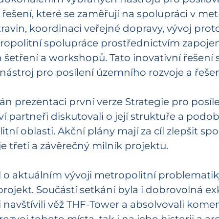
 řešení, které se zaměřují na spolupráci v m
avin, koordinaci veřejné dopravy, vývoj pro
tropolitní spolupráce prostřednictvím zapoje
tření a workshopů. Tato inovativní řešení se
nástroj pro posílení územního rozvoje a řeše
án prezentaci první verze Strategie pro posíl
oví partneři diskutovali o její struktuře a po
í oblasti. Akční plány mají za cíl zlepšit spol
e třetí a závěrečný milník projektu.
o aktuálním vývoji metropolitní problematiky
ojekt. Součástí setkání byla i dobrovolná ex
ři navštívili věž THF-Tower a absolvovali k