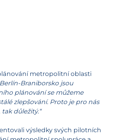
lánování metropolitní oblasti
 Berlín-Braniborsko jsou
emního plánování se můžeme
lé zlepšování. Proto je pro nás
tak důležitý.“
zentovali výsledky svých pilotních
ání metropolitní spolupráce a