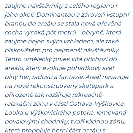
zaujme návštěvníky z celého regionu i
jeho okolí. Dominantou a zároveň vstupní
branou do areálu se stala nová dřevěná
socha vysoká pět metrů – obryně, která
zaujme nejen svým vzhledem, ale také
pískovištěm pro nejmenší návštěvníky.
Tento umělecký prvek vítá příchozí do
areálu, který evokuje pohádkový svět
plný her, radosti a fantazie. Areál navazuje
na nově rekonstruovaný skatepark a
přirozeně tak rozšiřuje rekreačně-
relaxační zónu v části Ostrava-Výškovice.
Louka u Výškovického potoka, lemovaná
povalovými chodníky, tvoří klidnou zónu,
která propojuje herní část areálu s