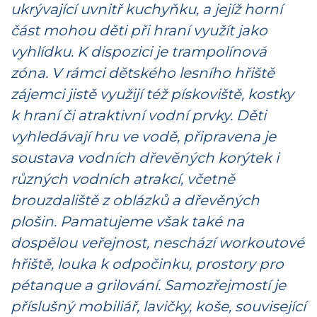
ukrývající uvnitř kuchyňku, a jejíž horní
část mohou děti při hraní využít jako
vyhlídku. K dispozici je trampolínová
zóna. V rámci dětského lesního hřiště
zájemci jistě využijí též pískoviště, kostky
k hraní či atraktivní vodní prvky. Děti
vyhledávají hru ve vodě, připravena je
soustava vodních dřevěných korýtek i
různých vodních atrakcí, včetně
brouzdaliště z oblázků a dřevěných
plošin. Pamatujeme však také na
dospělou veřejnost, neschází workoutové
hřiště, louka k odpočinku, prostory pro
pétanque a grilování. Samozřejmostí je
příslušný mobiliář, lavičky, koše, související