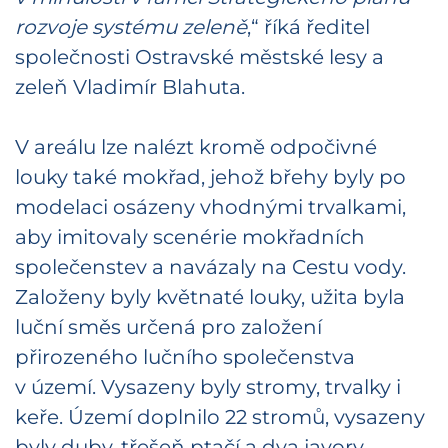
rozvoje systému zeleně
,“ říká ředitel
společnosti Ostravské městské lesy a
zeleň Vladimír Blahuta.
V areálu lze nalézt kromě odpočivné
louky také mokřad, jehož břehy byly po
modelaci osázeny vhodnými trvalkami,
aby imitovaly scenérie mokřadních
společenstev a navázaly na Cestu vody.
Založeny byly květnaté louky, užita byla
luční směs určená pro založení
přirozeného lučního společenstva
v území. Vysazeny byly stromy, trvalky i
keře. Území doplnilo 22 stromů, vysazeny
byly duby, třešeň ptačí a dva javory