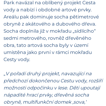
Park navázal na oblíbený projekt Cesta
vody a nabízí i obdobné artové prvky.
Areálu pak dominuje socha pětimetrové
obryně z akátového a dubového dřeva.
Socha doplnila již v mokřadu „sídlícího“
sedmi metrového, rovněž dřevěného
obra, tato artová socha byly v území
umístěna jako první v rámci mokřadu
Cesty vody.
„
V pořadí druhý projekt, navazující na
předchozí dokončenou Cestu vody, rozšíří
možnosti odpočinku v lese. Děti upoutají
nápadité hrací prvky, dřevěná socha
obryně, multifunkční domek ‚sova,‘