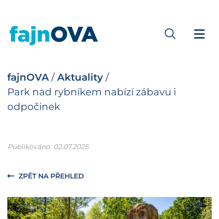
fajnOVA
/
Aktuality
/
Park nad rybníkem nabízí zábavu i
odpočinek
Publikováno: 02.07.2025
ZPĚT NA PŘEHLED