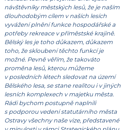
návštěvníky městských lesů, že je naším
dlouhodobým cílem v naších lesích
vyvážení plnění funkce hospodářské a
potřeby rekreace v příměstské krajině.
Bělský les je toho důkazem, důkazem
toho, že skloubení těchto funkcí je
možné. Pevně věřím, že takováto
proměna lesů, kterou můžeme
v posledních létech sledovat na území
Bělského lesa, se stane realitou i v jiných
lesních komplexech v majetku města.
Rádi bychom postupně naplnili
s podporou vedení statutárního města
Ostravy všechny naše vize, představené
v minulosti v rámci Strategického plánu