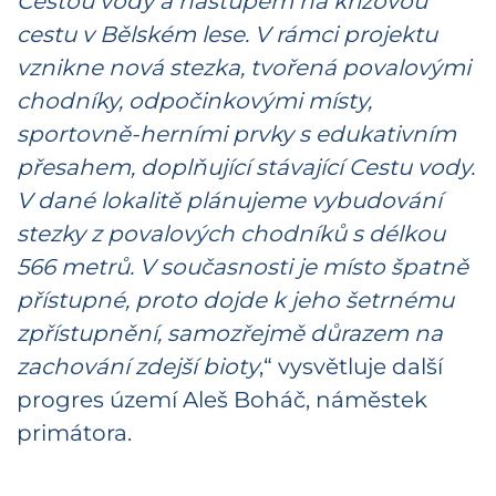
Cestou vody a nástupem na křížovou
cestu v Bělském lese. V rámci projektu
vznikne nová stezka, tvořená povalovými
chodníky, odpočinkovými místy,
sportovně-herními prvky s edukativním
přesahem, doplňující stávající Cestu vody.
V dané lokalitě plánujeme vybudování
stezky z povalových chodníků s délkou
566 metrů. V současnosti je místo špatně
přístupné, proto dojde k jeho šetrnému
zpřístupnění, samozřejmě důrazem na
zachování zdejší bioty
,“ vysvětluje další
progres území Aleš Boháč, náměstek
primátora.