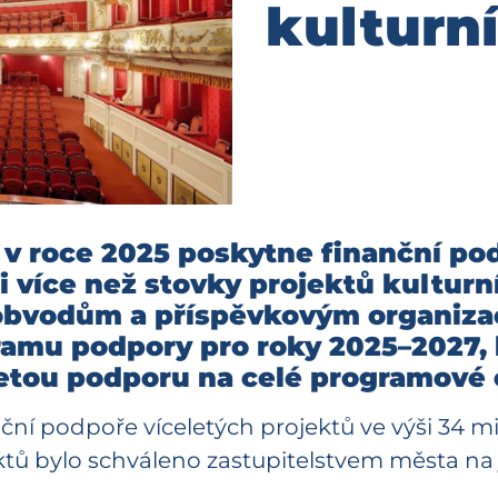
kulturn
 v roce 2025 poskytne finanční po
ci více než stovky projektů kultur
obvodům a příspěvkovým organiza
amu podpory pro roky 2025–2027, 
letou podporu na celé programové 
ní podpoře víceletých projektů ve výši 34 mil
tů bylo schváleno zastupitelstvem města na