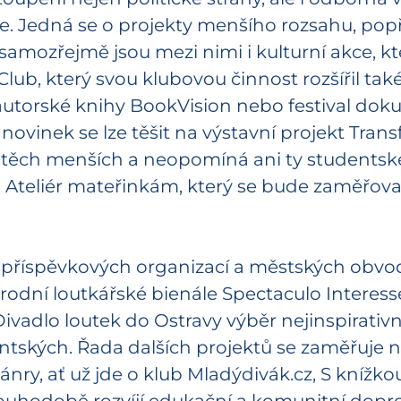
e. Jedná se o projekty menšího rozsahu, popř
 samozřejmě jsou mezi nimi i kulturní akce, kt
Club, který svou klubovou činnost rozšířil tak
utorské knihy BookVision nebo festival dok
novinek se lze těšit na výstavní projekt Trans
o těch menších a neopomíná ani ty studentské
 Ateliér mateřinkám, který se bude zaměřova
o příspěvkových organizací a městských obv
dní loutkářské bienále Spectaculo Interesse, k
Divadlo loutek do Ostravy výběr nejinspirativ
ntských. Řada dalších projektů se zaměřuje na
nry, ať už jde o klub Mladýdivák.cz, S knížko