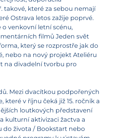
. takové, které za sebou nemají
eré Ostrava letos zažije poprvé.
é o venkovní letní scénu,
umentárních filmů Jeden svět
forma, který se rozprostře jak do
, nebo na nový projekt Ateliéru
t na divadelní tvorbu pro
odů. Mezi dvacítkou podpořených
teré v říjnu čeká již 15. ročník a
nějších loutkových představení
 kulturní aktivizaci žactva a
u do života / Bookstart nebo