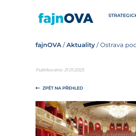
STRATEGIC
fajnOVA
/
Aktuality
/
Ostrava pod
Publikováno: 31.01.2025
ZPĚT NA PŘEHLED