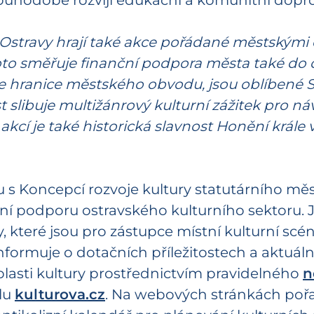
dlouhodobě rozvíjí edukační a komunitní do
tě Ostravy hrají také akce pořádané městskými
to směřuje finanční podpora města také do o
 hranice městského obvodu, jsou oblíbené Sla
t
slibuje
multižánrový kulturní zážitek pro n
kcí je také historická slavnost Honění krále 
adu s Koncepcí rozvoje kultury statutárního 
ční podporu ostravského kulturního sektoru. 
 které jsou pro zástupce místní kulturní scé
 informuje o dotačních příležitostech a aktuá
blasti kultury prostřednictvím pravidelného
n
lu
kulturova.cz
. Na webových stránkách pořa