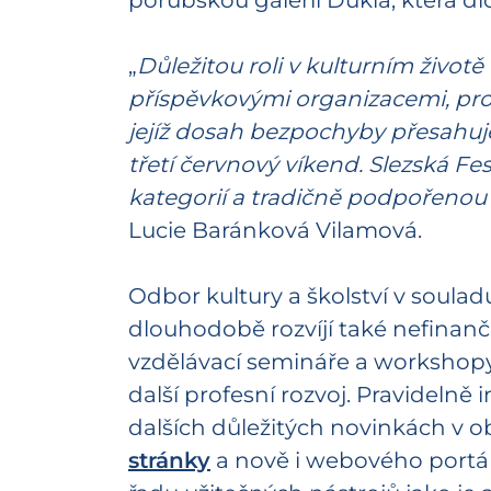
porubskou galerii Dukla, která 
„
Důležitou roli v kulturním živo
příspěvkovými organizacemi, pro
jejíž dosah bezpochyby přesahuje
třetí červnový víkend. Slezská Fes
kategorií a tradičně podpořenou a
Lucie Baránková Vilamová.
Odbor kultury a školství v soul
dlouhodobě rozvíjí také nefinan
vzdělávací semináře a workshopy,
další profesní rozvoj. Pravidelně
dalších důležitých novinkách v o
stránky
a nově i webového portá