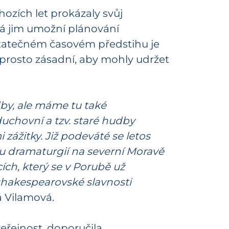
hozích let prokázaly svůj
erá jim umožní plánování
tatečném časovém předstihu je
naprosto zásadní, aby mohly udržet
udby, ale máme tu také
duchovní a tzv. staré hudby
zážitky. Již podeváté se letos
ou dramaturgií na severní Moravě
cích, který se v Porubě už
 shakespearovské slavnosti
á Vilamová.
veřejnost, doporučila