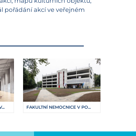
 akcí, mapu kulturních objektů,
l pořádání akcí ve veřejném
..
FAKULTNÍ NEMOCNICE V PO...