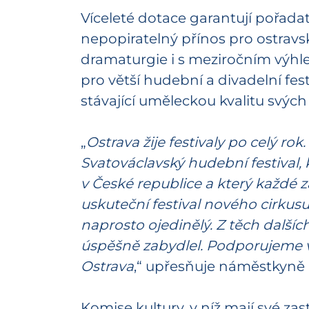
Víceleté dotace garantují pořadat
nepopiratelný přínos pro ostravský
dramaturgie i s meziročním výh
pro větší hudební a divadelní fes
stávající uměleckou kvalitu svých
„
Ostrava žije festivaly po celý r
Svatováclavský hudební festival,
v České republice a který každé z
uskuteční festival nového cirkus
naprosto ojedinělý. Z těch dalších
úspěšně zabydlel. Podporujeme vš
Ostrava
,“ upřesňuje náměstkyně 
Komise kultury, v níž mají své zas