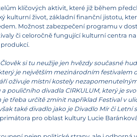
elům klíčových aktivit, které již během předc
 kulturní život, základní finanční jistotu, kt
ledem. Možnost zabezpečení programu v dos
tivaly či celoročně fungující kulturní centra 
 produkcí.
ok. Člověk si tu neužije jen hvězdy současné h
 který je největším mezinárodním festivalem 
áří oživuje místní kostely nezapomenutelnými 
u a pouličního divadla CIRKULUM, který je sv
 je třeba určitě zmínit například Festival v uli
ak také divadlo jako je Divadlo Mír či Letní
primátora pro oblast kultury Lucie Baránkov
toupení nejen politické strany, ale i odborná 