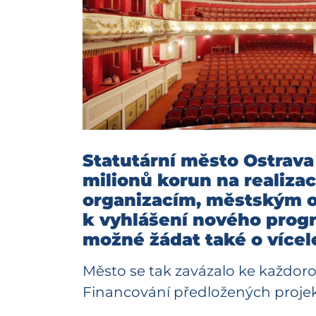
Statutární město Ostrava
milionů korun na realiza
organizacím, městským 
k vyhlášení nového progr
možné žádat také o více
Město se tak zavázalo ke každoroč
Financování předložených projek