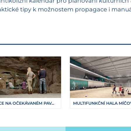
antikolizní kalendář pro plánování kulturních
aktické tipy k možnostem propagace i manuá
E NA OČEKÁVANÉM PAV...
MULTIFUNKČNÍ HALA MÍČOV.
stovku-kulturnich-projektu