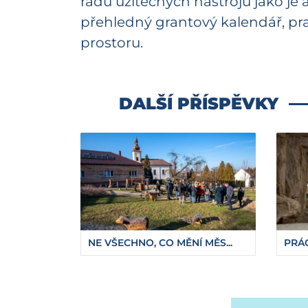
řadu užitečných nástrojů jako je 
přehledný grantový kalendář, pr
prostoru.
DALŠÍ PŘÍSPĚVKY
NE VŠECHNO, CO MĚNÍ MĚS...
PRÁC
https://fajnova.cz/ostrava-podpori-vice-nez-