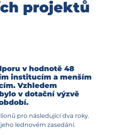
ích projektů
dporu v hodnotě 48
ním institucím a menším
cím. Vzhledem
bylo v dotační výzvě
období.
ionů pro následující dva roky.
 jeho lednovém zasedání.