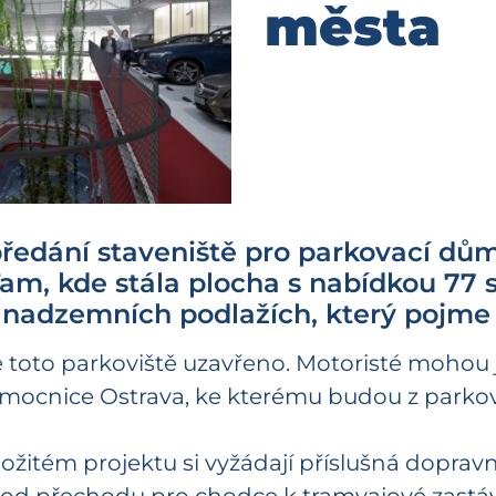
města
 předání staveniště pro parkovací dů
am, kde stála plocha s nabídkou 77 
 nadzemních podlažích, který pojme
 toto parkoviště uzavřeno. Motoristé mohou j
ocnice Ostrava, ke kterému budou z parkovi
ožitém projektu si vyžádají příslušná dopra