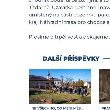
chodník podél ulice 28. října, a 
Jízdárně. Uzavírka postihne i nav
umístěný na části pozemku parc
kraj. Náhradní trasa pro chodce a
Prosíme o trpělivost a děkujeme
DALŠÍ PŘÍSPĚVKY
NE VŠECHNO, CO MĚNÍ MĚS...
PRÁC