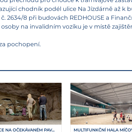
to od přechodu pro chodce k tramvajové zastávc
azující chodník podél ulice Na Jízdárně až k 
. č. 2634/8 při budovách REDHOUSE a Finanč
 osoby na invalidním vozíku je v místě zajiště
 za pochopení.
E NA OČEKÁVANÉM PAV...
MULTIFUNKČNÍ HALA MÍČOV.