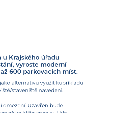
m u Krajského úřadu
stání, vyroste moderní
 až 600 parkovacích míst.
ako alternativu využít kupříkladu
ště/staveniště navedeni.
vní omezení. Uzavřen bude