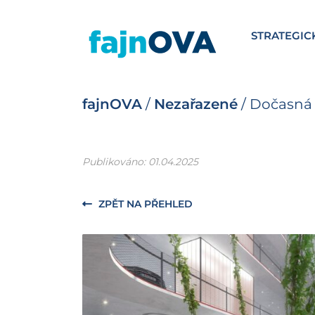
STRATEGIC
fajnOVA
/
Nezařazené
/
Dočasná 
Publikováno: 01.04.2025
ZPĚT NA PŘEHLED