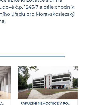
e až ke křižovatce s ul. Na
budově č.p. 1245/7 a dále chodník
ního úřadu pro Moravskoslezský
na.
..
FAKULTNÍ NEMOCNICE V PO...