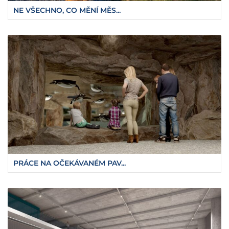
NE VŠECHNO, CO MĚNÍ MĚS...
PRÁCE NA OČEKÁVANÉM PAV...