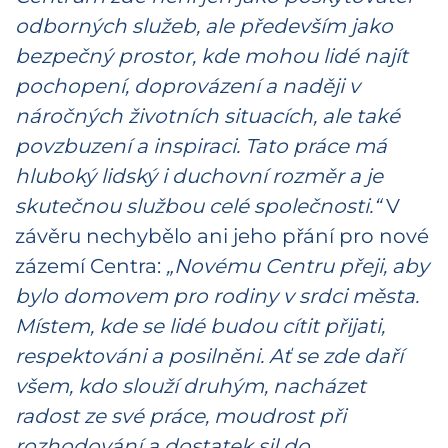
odborných služeb, ale především jako
bezpečný prostor, kde mohou lidé najít
pochopení, doprovázení a naději v
náročných životních situacích, ale také
povzbuzení a inspiraci. Tato práce má
hluboký lidský i duchovní rozměr a je
skutečnou službou celé společnosti.“
V
závěru nechybělo ani jeho přání pro nové
zázemí Centra:
„Novému Centru přeji, aby
bylo domovem pro rodiny v srdci města.
Místem, kde se lidé budou cítit přijati,
respektováni a posilněni. Ať se zde daří
všem, kdo slouží druhým, nacházet
radost ze své práce, moudrost při
rozhodování a dostatek sil do